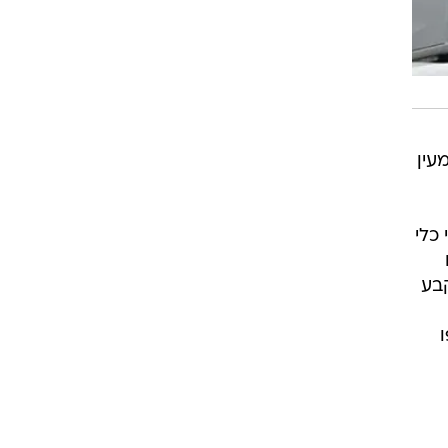
עין
כלי
קבע