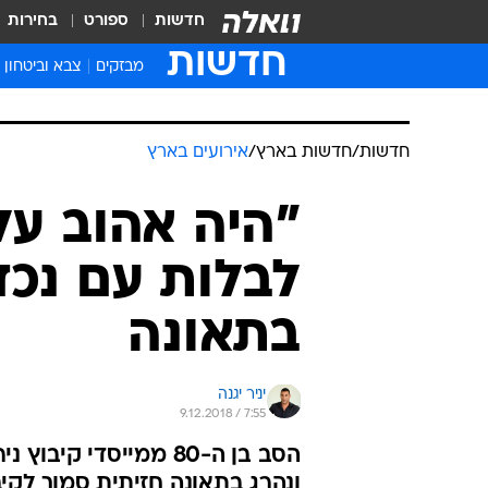
חדשות
ספורט
בחירות
חדשות
מבזקים
צבא וביטחון
חדשות
/
חדשות בארץ
/
אירועים בארץ
"היה אהוב על
לבלות עם נכד
בתאונה
יניר יגנה
9.12.2018 / 7:55
הסב בן ה-80 ממייסדי
ונהרג בתאונה חזיתית סמוך לקיב