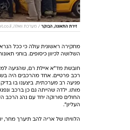
/
זירת התאונה, הבוקר
מערכת וואלה, www.panet.co.il
מחקירה ראשונית עולה כי ככל הנראה
השלושה לכיוון כיסופים. בוחני תא
חובשת מד"א איילת רם, שהגיעה למקו
רכב פרטיים. אחד מהרכבים היה בשול
פגיעה רב מערכתית. ביצענו בו בדיקו
מותו. ילדה שהייתה גם כן ברכב ונ
החולים סורוקה יחד עם נהג הרכב הש
העליון".
הלוויתו של אריה להב תיערך מחר, יום שני, בשעה 15:00 בב