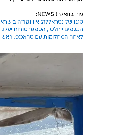
עוד בוואלה! NEWS:
סגנו של נסראללה: אין נקודה בישרא
הגשמים ייחלשו, הטמפרטורות יעלו, אך
לאחר המחלוקות עם טראמפ: ראש הס