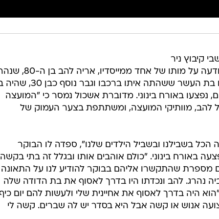
י קיבוץ ניר
עוז שבמועצה אזורית אשכול עם ההודעה על מותו של אחד ממייסדיו, אריה להב
בתאונת הדרכים בכביש 2410. נכדתו בת העשר ששהתה איתו ברכ
ם, נפצעו באורח בינוני. מדוברת אשכול נמסר כי "המועצה
ל להב, מוותיקי המועצה, ומשתתפת בצער העמוק של
 הכל בשבילנו ובשביל הילדים שלנו", ספדה לו הבוקר
עה באורח בינוני. "כולם אוהבים אותו ובגלל זה בתי בקשה
אם מספרת שהתקשרו אליהם בבוקר להודיע לנו על התאונה
ביה נהרג. להב ונכדתו היו בדרך לאסוף את בת הדודה שלה
הוא היה בדרך לאסוף את אחיינית שלי ולעשות להם יום כיף
צועה אנוש או קשה אבל היא בסדר יש לה שברים. קשה לי