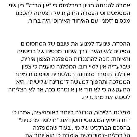
אמרה להגנתה בדיון בפרלמנט כי "אין הבדל" בין שני
המסמכים וכי העמדה החוקית על הצעתה להסכם
מכסים "זמני" עם האיחוד האירופי היה ברור.
ההסדר, שנועד למנוע את שובם של המחסומים
הפיזיים לאי האירי דרך איחוד מכסים של בריטניה
והאיחוד, זוכה להתנגדות המפלגה הצפון אירית,
שבלעדיה אין למיי רוב. המפלגה טוענית כי צפון
אירלנד תופרד מבחינה רגולטורית ושיפוטית מיתר
הממלכה ותהפוך למעשה ל"מדינה שלישית". היא
התעקשה כי לאיחוד אין אינטרס בכך, אך לא הצליחה
לשכנע את מתנגדיה.
מפלגת הלייבור, הגדולה ביותר באופוזיציה, אמרו כי
דוח הייעוץ המשפטי חושף את "חולשה מרכזית"
בהסכם הברקזיט של מיי, בעוד שהמפלגה
הליברלית-דמוקרטית אומרת כי הוא יותר את