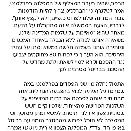
הרפר, שהיה בעבר המצליף של המפלגה בפרלמנט,
אמר לטלגרף כי "הברקזיט צריך להיות הזדמנות
עבור המדינה שלנו לפרוס כנפיים, ולא לקצץ אותן".
לדבריו, הצעת הממשלה אינה מתקבלת על הדעת
מאחר שהיא "מאיימת על שלמות המדינה שלנו,
משאירה אותנו לכודה ללא הגבלה באיחוד המכסים
ומותירה אותנו בעמדה חלשה במשא ומתן על עתיד
היחסים". הוא העריך כי לפחות 80 מחוקקים יצביעו
נגד ההסכם וקרא למיי לשאת ולתת מחדש על
ההסכם. בבריסל מסרבים לכך.
אתמול נחלה מיי שני הפסדים בפרלמנט, במה
שמרמז על העתיד לבוא בהצבעה הגורלית. אחד
מהם חייב אותה לפרסם את הדוח המשפטי על
השלכות הפרישה מהאיחוד, שלפיו קיים חשש
שסוגיית צפון אירלנד תיסחב למשא ומתן ממושך וכי
הממלכה לא תוכל לפרוש מההסדר הזמני עם בריסל
באופן חד-צדדי. המפלגה הצפון אירית (DUP) אמרה