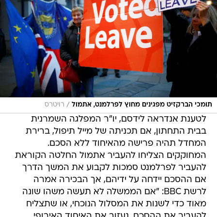
/
תומכי הברקזיט מפגינים מחוץ לפרלמנט, אתמול
רויטרס
לטענת אנדראה לידסם, יו"ר המפלגה השמרנית
בבית התחתון, אם תכניתה של מייל תיפול, ברירת
המחדל תהיה פרישה מהאיחוד ללא הסכם.
המחוקקים הצליחו להעביר אתמול החלטה הקוראת
להעביר לפרלמנט סמכות לקבוע את המשך הדרך
אם ההסכם יידחה על ידיהם, אך הבכירה אמרה
לרשת BBC: "אם הממשלה לא תעשה משהו שונה
מאוד כדי לשנות את המסלול הנוכחי, או שתצליח
להעביר את ההסכם, נעזוב את האיחוד האירופי