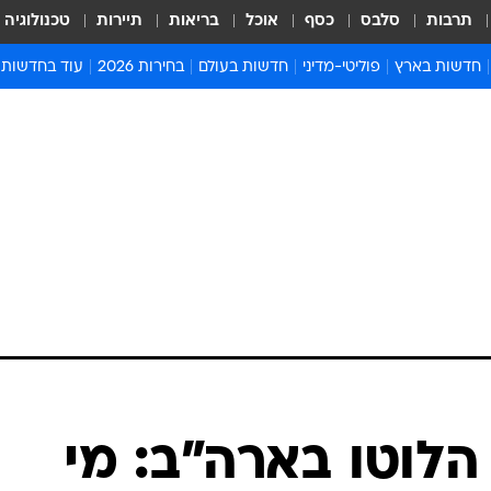
תרבות
סלבס
כסף
אוכל
בריאות
תיירות
טכנולוגיה
חדשות בארץ
פוליטי-מדיני
חדשות בעולם
בחירות 2026
עוד בחדשות
אירועים בארץ
פוליטיקה וממשל
המזרח התיכון
דעות ופרשנויו
חדשות פלילים ומשפט
יחסי חוץ
אירופה
סרי ושלזינגר
חינוך
אמריקה
פרויקטים מיוח
ישראלים בחו"ל
אסיה והפסיפיק
אסור לפספס
בריאות
אפריקה
מדע וסביבה
חברה ורווחה
הנחיות פיקוד 
ארכיון מדורים
זמני כניסת ש
לוח חופשות וח
לוח שנה
חדשות יהדות
הלוטו בארה"ב: מי
חדשות המשפ