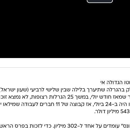
ו הגדולה אי
ה יחולק בהגרלה שתיערך בלילה שבין שלישי לרביעי (שעון ישראל)
בחודשים האחרונים גדל הפרס לאחר שמאז חודש יולי, במשך 25 הגרלות רצופות, לא נמצא ז
הפעם האחרונה שזכו בהגרלת הלוטו היה ב-24 ביולי, אז קבוצה של 11 חברים לעבודה שמ
הסיכויים לזכות בהגרלת ה"מגה-מיליונס" עומדים על אחד ל-302 מיליון. כדי לזכות בפרס הר