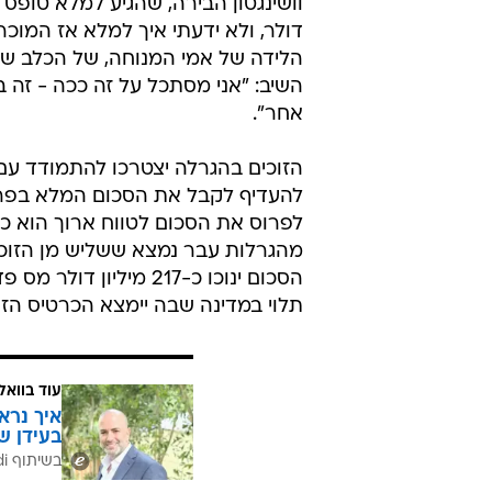
וושינגטון הבירה, שהגיע למלא טופס
דולר, ולא ידעתי איך למלא אז המוכר
הלידה של אמי המנוחה, של הכלב שלי
השיב: "אני מסתכל על זה ככה - זה 
אחר".
לפרוס את הסכום לטווח ארוך הוא כד
מהגרלות עבר נמצא ששליש מן הזוכים
הסכום ינוכו כ-217 מיל
תלוי במדינה שבה יימצא הכרטיס הזו
עוד בוואל
איך נרא
בעידן ש
בשיתוף CofaceBdi