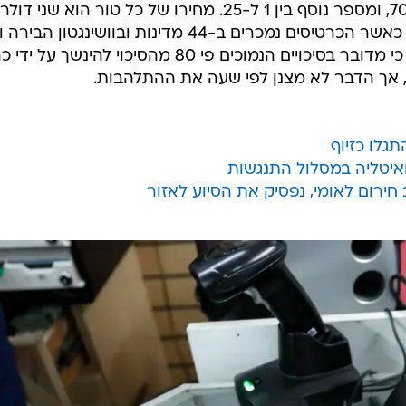
צריך לנחש חמישה מספרים בין 1 ל-70, ומספר נוסף בין 1 ל-25. מחירו של כל טור הוא שני דולר
וההגרלה נערכת בימים שלישי ושישי, כאשר הכרטיסים נמכרים ב-44 מדינות ובוושינגטון הב
הבתולה. ברשתות הטלוויזיה הבהירו כי מדובר בסיכויים הנמוכים פי 80 מהסיכוי להינשך 
תגלו כזיוף
ואיטליה במסלול התנגשות
ירום לאומי, נפסיק את הסיוע לאזור