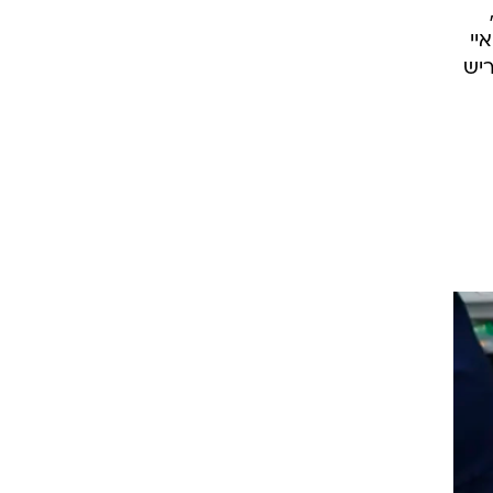
,
ירה ואיי
על ידי כריש