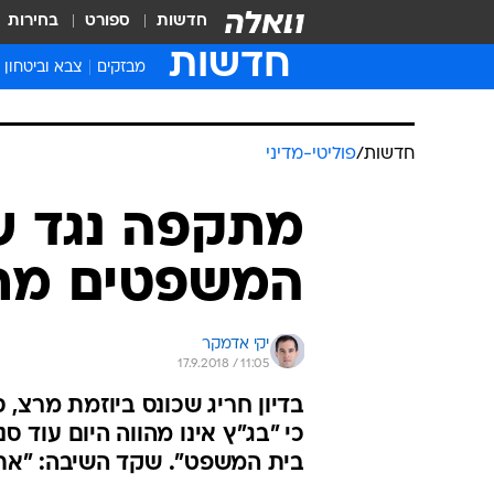
חדשות
ספורט
בחירות
חדשות
מבזקים
צבא וביטחון
חדשות
/
פוליטי-מדיני
מתקפה נגד ש
המשפטים מתכ
יקי אדמקר
17.9.2018 / 11:05
בדיון חריג שכונס ביוזמת מרצ,
כי "בג"ץ אינו מהווה היום עוד 
בית המשפט". שקד השיבה: "את