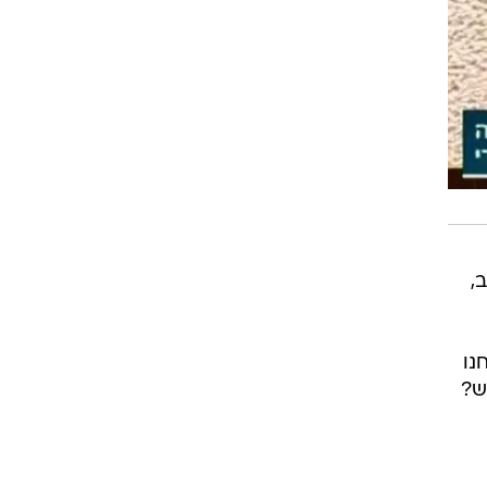
,
נו
ש?