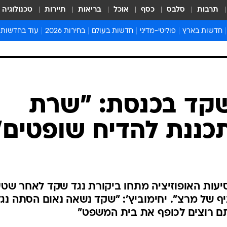
תרבות
סלבס
כסף
אוכל
בריאות
תיירות
טכנולוגיה
חדשות בארץ
פוליטי-מדיני
חדשות בעולם
בחירות 2026
עוד בחדשות
אירועים בארץ
פוליטיקה וממשל
המזרח התיכון
דעות ופרשנויו
חדשות פלילים ומשפט
יחסי חוץ
אירופה
סרי ושלזינגר
חינוך
אמריקה
פרויקטים מיוח
ישראלים בחו"ל
אסיה והפסיפיק
אסור לפספס
קד בכנסת: "שרת
בריאות
אפריקה
מדע וסביבה
ננת להדיח שופטים"
חברה ורווחה
הנחיות פיקוד 
ארכיון מדורים
זמני כניסת ש
לוח חופשות וח
 סיעות האופוזיציה מתחו ביקורת נגד שקד לאחר שט
לוח שנה
סניף של מרצ". יחימוביץ': "שקד נשאה נאום הסתה נג
חדשות יהדות
ם רוצים לכופף את בית המשפט"
חדשות המשפ