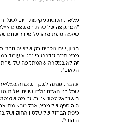
צילום: ערוץ הכנסת, עריכה: תום זואילי
מליאת הכנסת מקיימת היום (שני) דיו
"המתקפה של שרת המשפטים איילת שק
שיזמה סיעת מרצ על פי דרישתם של למעלה מ-25 חברי כנ
בדיון, שבו נוכחים רק שלושה חברי כ
מרצ תמר זנדברג כי "בג"ץ עומד ב
זה לא במקרה שהמתקפה של שרת המש
הלאום".
זנדברג פנתה לשקד שנכחה במליאה: 
שכל בני האדם נולדו שווים. אל תעזו
בישדראל לסוג א' וב'. זה מה שמנס
היה סניף של מרצ, אבל מרצ מתייצב
כיפת הברזל של שלטון החוק ושל בג"
היהודי".