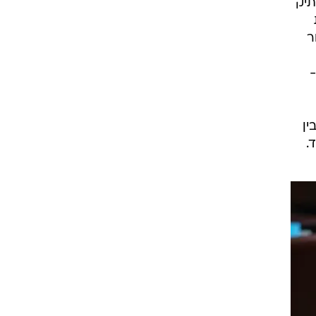
תיק
ר
-
ין
.