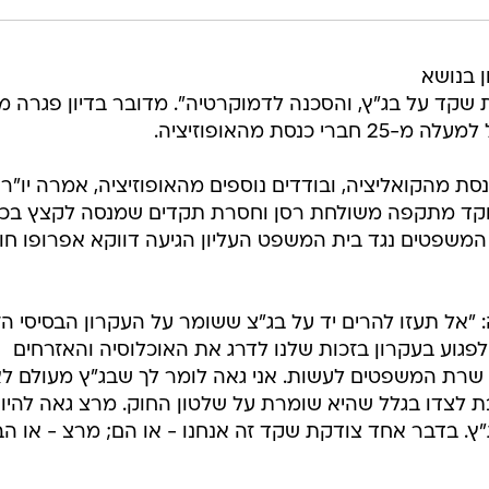
ן בנושא
ד על בג"ץ, והסכנה לדמוקרטיה". מדובר בדיון פגרה מי
סת מהאופוזיציה.
נסת מהקואליציה, ובודדים נוספים מהאופוזיציה, אמרה יו"ר
מוקד מתקפה משולחת רסן וחסרת תקדים שמנסה לקצץ בכנפ
פטים נגד בית המשפט העליון הגיעה דווקא אפרופו חו
"אל תעזו להרים יד על בג"צ ששומר על העקרון הבסיסי הז
 לפגוע בעקרון בזכות שלנו לדרג את האוכלוסיה והאזרחים
ה שרת המשפטים לעשות. אני גאה לומר לך שבג"ץ מעולם ל
ת לצדו בגלל שהיא שומרת על שלטון החוק. מרצ גאה להיו
ץ. בדבר אחד צודקת שקד זה אנחנו - או הם; מרצ - או הב