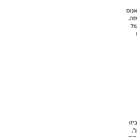
נוס
זה.
של
זו
,