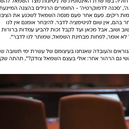
חוליה בשרשרת האינסופית של ניסיונות מצד השמאל להש
תה', 'סכנה לדמוקרטיה' - החומרים הרגילים בהצגה המייגעת
ות ריקים. פעם אחר פעם מנסה השמאל לשכנע את הציבו
 בהם, אין שום לגיטימציה לדבר. להיבחר אומנם אין לנו
ב ושוב, אבל מכאן ועד לקבל זכות להביע עמדות ברורות 
 לא אומר, לפחות מבחינת השמאל, שמותר לנו לדבר".
הנוראים והעובדה שאנחנו בעיצומם של עשרת ימי תשובה שב
שי גם הרהור אחר: אולי בעצם השמאל צודק?", תהתה שקד