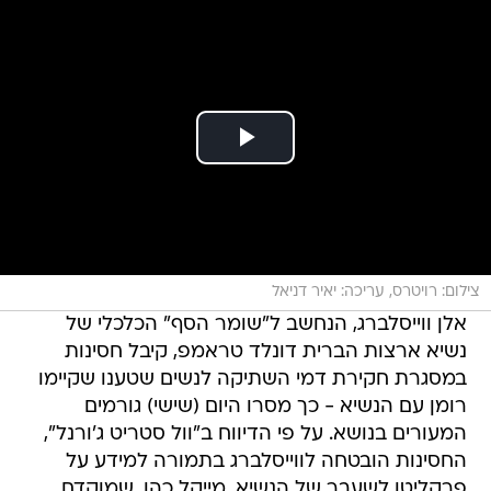
צילום: רויטרס, עריכה: יאיר דניאל
אלן ווייסלברג, הנחשב ל"שומר הסף" הכלכלי של
נשיא ארצות הברית דונלד טראמפ, קיבל חסינות
במסגרת חקירת דמי השתיקה לנשים שטענו שקיימו
רומן עם הנשיא - כך מסרו היום (שישי) גורמים
המעורים בנושא. על פי הדיווח ב"וול סטריט ג'ורנל",
החסינות הובטחה לווייסלברג בתמורה למידע על
פרקליטו לשעבר של הנשיא, מייקל כהן, שמוקדם