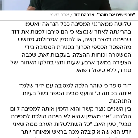
/
"מכפישים את טוהר". אברהם דוד
אתר רשמי
שלושה ממארגני המסיבה ככל הנראה יואשמו
בהריגתה לאחר שנמצא כי הם סירבו לפנות את דוד,
שהייתה במצב קשה, או להזמין אמבולנס, מחשש
מההפסד הכספי הכרוך בסגירת המסיבה בידי
המשטרה וכוחות ההצלה. בעקבות זאת, שכבה
הצעירה במשך ארבע שעות וחצי בחלקו האחורי של
טנדר, ללא טיפול רפואי.
דוד סיפר כי טוהר הלכה למסיבה עם ידיד שלמד
איתה בכיתה ט' והועף מבית הספר בשל בעיות
התנהגות.
בין השניים נוצר קשר והוא הזמין אותה למסיבה ליום
הולדתו. "אני מאמין שהיא לא הייתה הולכת למסיבת
טבע", טען האב. "כל השתלשלות הערב ממה שאני
יודע הוא שהיא קיבלה מכה בראש ומאוחר יותר