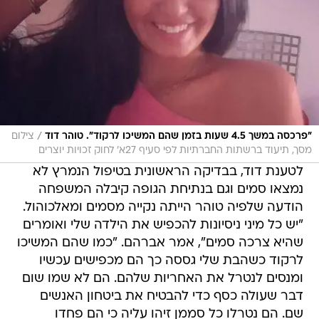
/
"פרכסה במשך 4.5 שעות בזמן שהם המשיכו לרקוד". טוהר דוד
צילום
מסך, תיעוד ברשתות החברתיות לפי סעיף 27א' לחוק זכויות יוצרים
לטענת דוד, בבדיקה הראשונית בטיפול הנמרץ לא
נמצאו סמים וגם בנתיחת הגופה קיבלה המשפחה
הודעה שלפיה טוהר הייתה נקייה מסמים ומאלכוהול.
"יש כל מיני ניסיונות להכפיש את הילדה שלי ואומרים
שהיא צרכה סמים", אמר אברהם. "כמו שהם המשיכו
לרקוד כשהבת שלי גססה כך הם מכפישים עכשיו
ומנסים לנטרל את האחריות שלהם. הם לא שמו שום
דבר שעולה כסף כדי להבטיח את ביטחון האנשים
שם. הם נטרלו כל סממן זיהו עליה כי הם פחדו