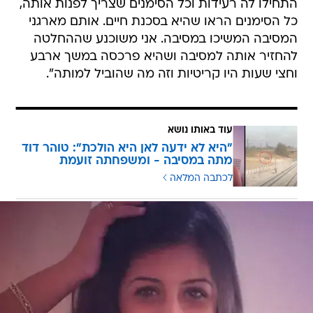
התחילו לה רעידות וכל הסימנים שצריך לפנות אותה,
כל הסימנים הראו שהיא בסכנת חיים. אותם מארגני
המסיבה המשיכו במסיבה. אני משוכנע שההחלטה
להחזיר אותה למסיבה ושהיא פרכסה במשך ארבע
וחצי שעות היו קריטיות וזה מה שהוביל למותה".
עוד באותו נושא
"היא לא ידעה לאן היא הולכת": טוהר דוד
מתה במסיבה - ומשפחתה זועמת
לכתבה המלאה