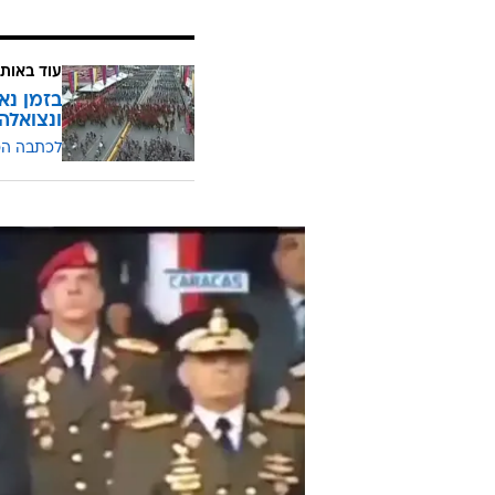
עוד באותו
בזמן נא
ונצואלה
לכתבה ה