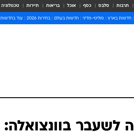
תרבות
סלבס
כסף
אוכל
בריאות
תיירות
טכנולוגיה
חדשות בארץ
פוליטי-מדיני
חדשות בעולם
בחירות 2026
עוד בחדשות
אירועים בארץ
פוליטיקה וממשל
המזרח התיכון
דעות ופרשנויו
חדשות פלילים ומשפט
יחסי חוץ
אירופה
סרי ושלזינגר
חינוך
אמריקה
פרויקטים מיוח
ישראלים בחו"ל
אסיה והפסיפיק
אסור לפספס
בריאות
אפריקה
מדע וסביבה
חברה ורווחה
הנחיות פיקוד 
ארכיון מדורים
זמני כניסת ש
לוח חופשות וח
לוח שנה
חדשות יהדות
לשעבר בוונצואלה:
חדשות המשפ