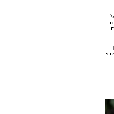
על
ה
ו
 צבא