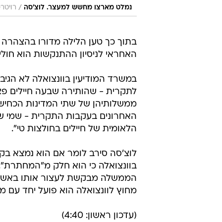
/
נמלט מארצו מחשש למעצר. לוצ'סה
רויטר
בתוך כך טען הלילה מדורו בהצהרה 
האחראי לניסיון ההתנקשות הוא חוליו
במשרד המודיעין בוונצואלה לא הגיב
לתקרית - שהותירה שבעה חיילים פצו
ממשלותיהן של שתי המדינות הכחישו 
האחרונים בעקבות התקרית - שמי שד
הלאומית של חיילים בחולצות טי".
לוצ'סה סירב לומר אם הוא נמצא בק
בוונצואלה כי הוא חלק מ"המחתרת". 
הממשלה מבקשת לעצור אותו באשמת 
מחוץ לוונצואלה הוא פועל יחד עם מת
(עדכון ראשון: 4:40)