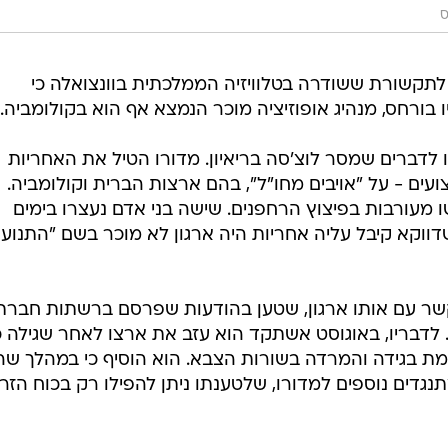
ס
לתקשורת ששודרה בטלוויזיה הממלכתית בוונצואלה כי
 בורחס, מנהיג אופוזיציה מוכר הנמצא אף הוא בקולומביה.
ו לדברים שמסר לוצ'סה בריאיון. מדורו הטיל את האחריות
עים - על "אויבים מחו"ל", בהם ארצות הברית וקולומביה.
מעורבות בפיצוץ הרחפנים. שישה בני אדם נעצרו בימים
ווקא קיבל עליה אחריות היה ארגון לא מוכר בשם "התנוע
שר עם אותו ארגון, שטען בהודעות שפרסם ברשתות חברת
לדבריו, באוגוסט אשתקד הוא עזב את ארצו לאחר שגילה כ
בגידה והמרדה בשורות הצבא. הוא הוסיף כי במהלך שה
נגדים נוספים למדורו, שלטענתו ניתן להפילו רק בכוח הזרו