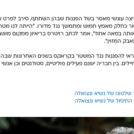
 פוליטי בן 52 שבעבר ריצה עונשי מאסר בשל הפגנות שבהן השתתף, סירב לפרט 
ר כחלק מאמץ חמוש ומתמשך נגד מדורו. "הייתה לנו מטר
ותה במאה אחוז", אמר לכתב רויטרס בריאיון ממקום מושב
בק המזוין".
אי להפגנות נגד המשטר בקראקס בשנים האחרונות שבהן
ילים. בין חבריה ישנם פעילים פוליטיים, סטודנטים וכן אנשי
 שלטונו של נשיא ונצואלה
החיסול של נשיא ונצואלה