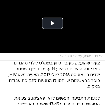
צילום: רויטרס, עריכה: תום זואילי
צעיר שהועסק כעובד סיוע במקלט לילדי מהגרים
באריזונה הואשם בביצוע 11 עבירות מין בשמנוה
ילדים בין אוגוסט 2016 ליולי 2017. הצעיר, נשא HIV,
כופר בהאשמות שיוחסו לו הנוגעות לתקופת עבודתו
במקום.
לטענת התביעה, הנאשם לויאן פאצ'קו, ביצע את
המעשים בבני נוער בני 17-15 שאיתם בא במגע