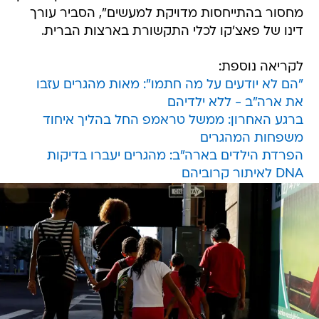
מחסור בהתייחסות מדויקת למעשים", הסביר עורך
דינו של פאצ'קו לכלי התקשורת בארצות הברית.
לקריאה נוספת:
"הם לא יודעים על מה חתמו": מאות מהגרים עזבו
את ארה"ב - ללא ילדיהם
ברגע האחרון: ממשל טראמפ החל בהליך איחוד
משפחות המהגרים
הפרדת הילדים בארה"ב: מהגרים יעברו בדיקות
DNA לאיתור קרוביהם