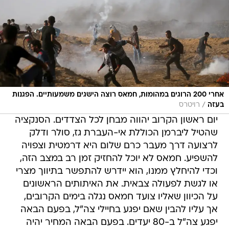
אחרי 200 הרוגים במהומות, חמאס רוצה הישגים משמעותיים. הפגנות
/
בעזה
רויטרס
יום ראשון הקרוב יהווה מבחן לכל הצדדים. הסנקציה
שהטיל ליברמן הכוללת אי-העברת גז, סולר ודלק
לרצועה דרך מעבר כרם שלום היא דרמטית וצפויה
להשפיע. חמאס לא יוכל להחזיק זמן רב במצב הזה,
וכדי להיחלץ ממנו, הוא יידרש להתפשר בתיווך מצרי
או לגשת לפעולה צבאית. את האיתותים הראשונים
על הכיוון שאליו צועד חמאס נגלה בימים הקרובים,
אך עליו להבין שאם יפגע בחיילי צה"ל, בפעם הבאה
יפגע צה"ל ב-80 יעדים. בפעם הבאה המחיר יהיה