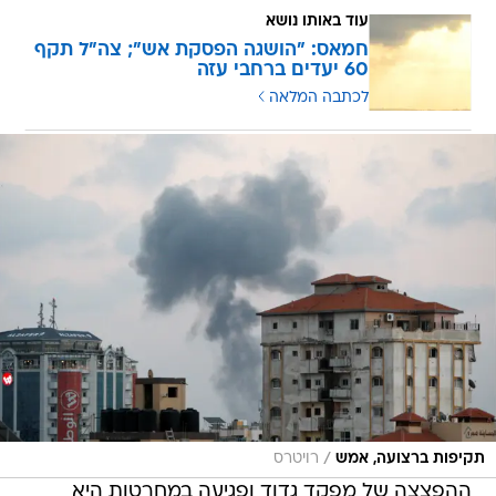
עוד באותו נושא
חמאס: "הושגה הפסקת אש"; צה"ל תקף
60 יעדים ברחבי עזה
לכתבה המלאה
/
תקיפות ברצועה, אמש
רויטרס
ההפצצה של מפקד גדוד ופגיעה במחרטות היא