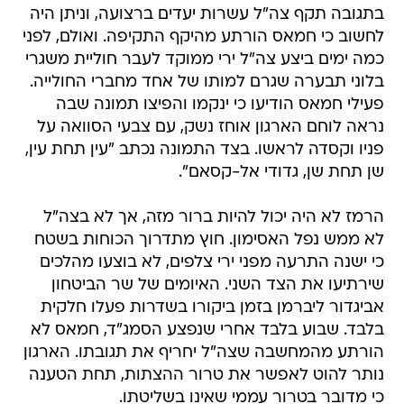
בתגובה תקף צה"ל עשרות יעדים ברצועה, וניתן היה
לחשוב כי חמאס הורתע מהיקף התקיפה. ואולם, לפני
כמה ימים ביצע צה"ל ירי ממוקד לעבר חוליית משגרי
בלוני תבערה שגרם למותו של אחד מחברי החולייה.
פעילי חמאס הודיעו כי ינקמו והפיצו תמונה שבה
נראה לוחם הארגון אוחז נשק, עם צבעי הסוואה על
פניו וקסדה לראשו. בצד התמונה נכתב "עין תחת עין,
שן תחת שן, גדודי אל-קסאם".
הרמז לא היה יכול להיות ברור מזה, אך לא בצה"ל
לא ממש נפל האסימון. חוץ מתדרוך הכוחות בשטח
כי ישנה התרעה מפני ירי צלפים, לא בוצעו מהלכים
שירתיעו את הצד השני. האיומים של שר הביטחון
אביגדור ליברמן בזמן ביקורו בשדרות פעלו חלקית
בלבד. שבוע בלבד אחרי שנפצע הסמג"ד, חמאס לא
הורתע מהמחשבה שצה"ל יחריף את תגובתו. הארגון
נותר להוט לאפשר את טרור ההצתות, תחת הטענה
כי מדובר בטרור עממי שאינו בשליטתו.