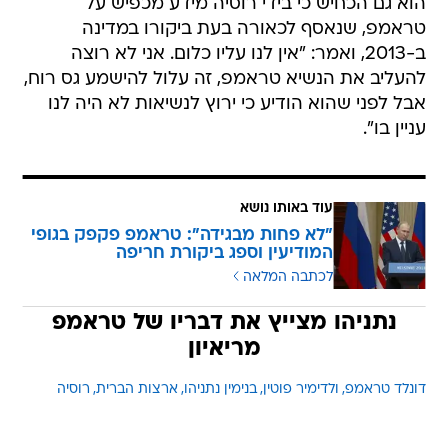
הוא גם הכחיש כי בידי רוסיה מידע מכפיש על
טראמפ, שנאסף לכאורה בעת ביקורו במדינה
ב-2013, ואמר: "אין לנו עליו כלום. אני לא רוצה
להעליב את הנשיא טראמפ, זה עלול להישמע גס רוח,
אבל לפני שהוא הודיע כי ירוץ לנשיאות לא היה לנו
עניין בו".
עוד באותו נושא
"לא פחות מבגידה": טראמפ פקפק בגופי
המודיעין וספג ביקורת חריפה
לכתבה המלאה
נתניהו מצייץ את דבריו של טראמפ
מריאיון
דונלד טראמפ
ולדימיר פוטין
בנימין נתניהו
ארצות הברית
רוסיה