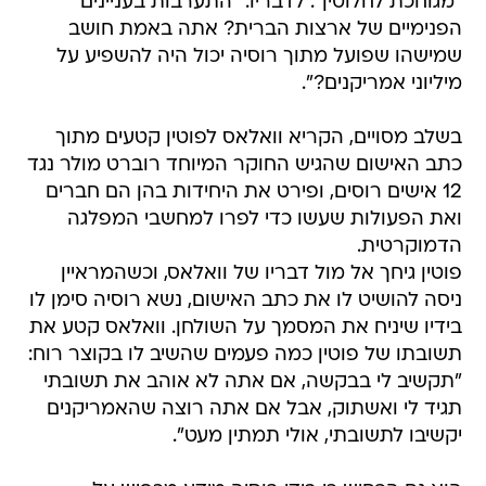
"מגוחכת לחלוטין". לדבריו: "התערבות בעניינים
הפנימיים של ארצות הברית? אתה באמת חושב
שמישהו שפועל מתוך רוסיה יכול היה להשפיע על
מיליוני אמריקנים?".
בשלב מסויים, הקריא וואלאס לפוטין קטעים מתוך
כתב האישום שהגיש החוקר המיוחד רוברט מולר נגד
12 אישים רוסים, ופירט את היחידות בהן הם חברים
ואת הפעולות שעשו כדי לפרו למחשבי המפלגה
הדמוקרטית.
פוטין גיחך אל מול דבריו של וואלאס, וכשהמראיין
ניסה להושיט לו את כתב האישום, נשא רוסיה סימן לו
בידיו שיניח את המסמך על השולחן. וואלאס קטע את
תשובתו של פוטין כמה פעמים שהשיב לו בקוצר רוח:
"תקשיב לי בבקשה, אם אתה לא אוהב את תשובתי
תגיד לי ואשתוק, אבל אם אתה רוצה שהאמריקנים
יקשיבו לתשובתי, אולי תמתין מעט".