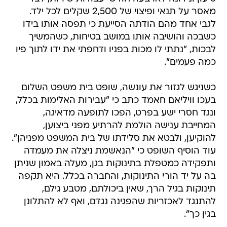
מאסר על תנאי ופיצוי של 2,500 שקלים לכל ילד.
לגבי אחד מהם הודתה הסייעת כי תפסה אותו בידו
כשבכה והושיבה אותו במושב בטיחות, כשהמשיך
לבכות, "נתתי לו מכות בפניו ודחפתי את ידו לתוך פיו
כמה פעמים".
כשניגש לגזור את עונשה, שופט בית משפט השלום
בעכו וויליאם חאמד כתב כי "עבירות האלימות בכלל,
ונגד חסרי ישע בפרט, הפכו לתופעה מדאיגה,
המחייבת ענישה הולמת להרתיע מפני ביצוען,
להוקיען, ולבטא את סלידתו של בית המשפט מפניהן".
עוד הוסיף השופט כי "הנאשמת ניצלה את מעמדה
ותפקידה כמטפלת בתינוקות בגן, מעלה באמון שניתן
בה על יד הורי התינוקות, והחברה בכלל. היא תקפה
תינוקות בגיל הרך, שאין ביכולתם, מטבע גילם,
להתנגד לאכזריות שהפגינה נגדם, ואף לא להתלונן
בגין כך".