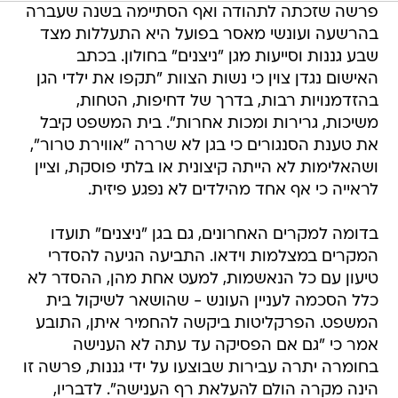
פרשה שזכתה לתהודה ואף הסתיימה בשנה שעברה
בהרשעה ועונשי מאסר בפועל היא התעללות מצד
שבע גננות וסייעות מגן "ניצנים" בחולון. בכתב
האישום נגדן צוין כי נשות הצוות "תקפו את ילדי הגן
בהזדמנויות רבות, בדרך של דחיפות, הטחות,
משיכות, גרירות ומכות אחרות". בית המשפט קיבל
את טענת הסנגורים כי בגן לא שררה "אווירת טרור",
ושהאלימות לא הייתה קיצונית או בלתי פוסקת, וציין
לראייה כי אף אחד מהילדים לא נפגע פיזית.
בדומה למקרים האחרונים, גם בגן "ניצנים" תועדו
המקרים במצלמות וידאו. התביעה הגיעה להסדרי
טיעון עם כל הנאשמות, למעט אחת מהן, ההסדר לא
כלל הסכמה לעניין העונש - שהושאר לשיקול בית
המשפט. הפרקליטות ביקשה להחמיר איתן, התובע
אמר כי "גם אם הפסיקה עד עתה לא הענישה
בחומרה יתרה עבירות שבוצעו על ידי גננות, פרשה זו
הינה מקרה הולם להעלאת רף הענישה". לדבריו,