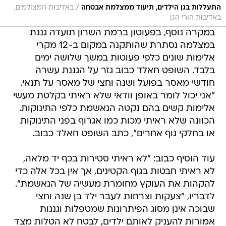
/
התעללות בגן הילדים, תיעוד ממצלמת אבטחה
באדיבות המצולמים,
באדיבות הורי הגן
במקרה נוסף, בפעוטון ברמת השרון תועדה גננת
במצלמה נסתרת שהותקנה במקום ב-12 מקרי
אלימות שונים כלפי פעוטות במשך שלושה ימים
בלבד. השופט חאלד כבוב גזר על הגננת עשרה
חודשי מאסר בפועל ושנה וחצי של מאסר על תנאי.
"אני יכול לומר באופן וודאי שלא ראיתי בקלטת מעשי
אלימות קשים בהם נקטה הנאשמת כלפי התינוקות.
הכוונה שלא ראיתי מכות כמו אגרוף בפני התינוקות
או בחלקי גוף אחרים", כתב השופט חאלד כבוב.
עוד הוסיף כבוב: "לא ראיתי סטירות בכף יד מלאה,
לא ראיתי חבטות בגוף הקטינים, אך אין בכל אלה כדי
להקהות את העוקץ מחומרת מעשיה של הנאשמת".
לדבריו, "צעקות וצרחות לעבר ילד בן שנה וחצי
שבוכה אינן מסוג הפיתרונות שמטפלות וגננות
אמורות להעניק לאותם ילדים, לבטח לא הטלות מצד