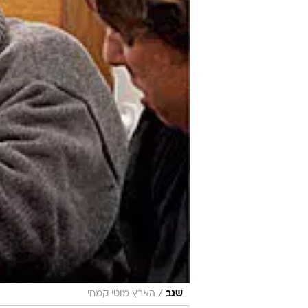
/
שגב
הארץ מוטי קמחי