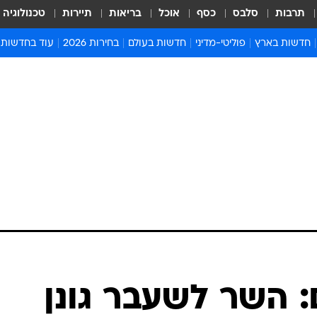
תרבות
סלבס
כסף
אוכל
בריאות
תיירות
טכנולוגיה
חדשות בארץ
פוליטי-מדיני
חדשות בעולם
בחירות 2026
עוד בחדשות
אירועים בארץ
פוליטיקה וממשל
המזרח התיכון
דעות ופרשנויו
חדשות פלילים ומשפט
יחסי חוץ
אירופה
סרי ושלזינגר
חינוך
אמריקה
פרויקטים מיוח
ישראלים בחו"ל
אסיה והפסיפיק
אסור לפספס
בריאות
אפריקה
מדע וסביבה
חברה ורווחה
הנחיות פיקוד 
ארכיון מדורים
זמני כניסת ש
לוח חופשות וח
לוח שנה
חדשות יהדות
 השר לשעבר גונן
חדשות המשפ