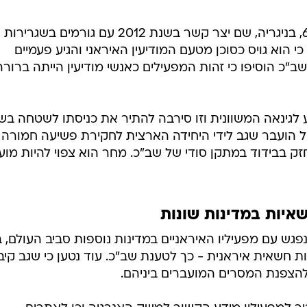
בשנים האחרונות התגורר שגב, בן 62, בניגריה, שם יצר קשר בשנת 2012 עם גורמים בשגרירות
 הוא גויס כסוכן מטעם המודיעין האיראני והגיע פעמיים
ב"כ הוסיפו כי זהות המפעילים כאנשי מודיעין הייתה ברורה
גינאה המשוונית וזו סירבה להתיר את כניסתו לשטחה בש
 הועבר שגב לידי היחידה הארצית לחקירת פשיעה חמורה
ומית (יאחב"ל) בלהב 433 והוחזק בבידוד במתקן סודי של שב"כ. מחר הוא צפוי להיות מ
איות במדינות שונות
פגש עם מפעיליו האיראניים במדינות נוספות סביב העולם, 
ת חשאית איראנית - כך לטענת שב"כ. עוד נטען כי שגב קיב
צפנת המסרים המועברים ביניהם.