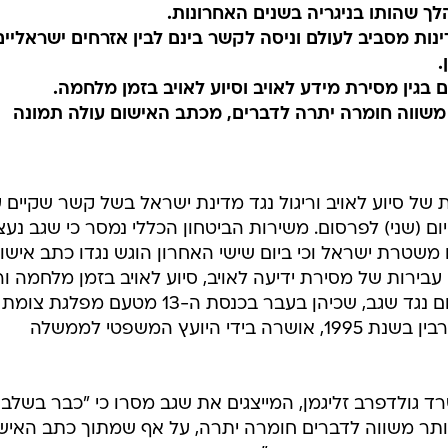
ך שהותו בניגריה בשנים האחרונות.
נות מסביב לעולם וניסה לקשר בינם לבין אזרחים ישראליים
.
בגין מסירת מידע לאויב וסיוע לאויב בזמן מלחמה.
 משווה חומרה יתרה לדברים, מכתב האישום עולה תמונה
של סיוע לאויב וריגול נגד מדינת ישראל בשל קשר שקיים 
יום (שני) לפרסום. משירות הביטחון הכללי נמסר כי שגב נעצ
טרת ישראל וכי ביום שישי האחרון הוגש נגדו כתב אישו
עבירות של מסירת ידיעה לאויב, סיוע לאויב בזמן מלחמה ורי
נגד מדינת ישראל. הגשת כתב האישום נגד שגב, שכיהן בעבר בכנסת ה-13 מטעם מפלגת צומת
וכשר האנרגיה והתשתיות בממשלת רבין בשנת 1995, אושרה בידי היועץ המשפטי לממשלה
ד גולדפרב זליגמן, המייצגים את שגב מסרו כי "כבר בשלב
הותר משווה לדברים חומרה יתרה, על אף שמתוך כתב האישו