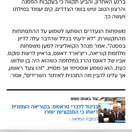
ברגע האחרון, והביע תקווה כי בעקבות הפסגה
והרצון הטוב שיש בשני הצדדים, קים יעמוד במילתו
ויעשה כך.
משפחות הנעדרים הופתעו לשמוע על ההתפתחות
מהתקשורת. "לא ידעתי בכלל שהדבר עלה לדיון
בפסגה", אמר מנהל הקואליציה למען משפחות
מלחמת קוריאה, ריצ'ארד דאונס, בראיון לרשת פוקס.
אביו של דאונס נהרג במלחמה כשהוא היה בן שלוש.
כעת, הוא נשמע אופטימי אך מסוייג. "זהו צעד ראשון,
אך עלינו להבין מה התכנית לאיתור השרידים", אמר.
עוד באותו נושא
בניגוד לדברי טראמפ: בקוריאה הצפונית
דיווחו כי הסנקציות יוסרו
לכתבה המלאה