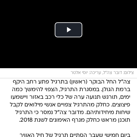
צילום: דובר צה"ל, עריכה: יוסי אלטר
צה"ל החל הבוקר (ראשון) בתרגיל פתע רחב היקף
ברמת הגולן. במסגרת התרגיל, הצפוי להימשך כמה
ימים, תורגש תנועה ערה של כלי רכב באזור ויישמעו
פיצוצים. כחלק מהתרגיל צפויים אנשי מילואים לקבל
שיחות מיחידותיהם. מדובר צה"ל נמסר כי התרגיל
תוכנן מראש כחלק מגרף האימונים לשנת 2018.
ביום חמישי שעבר הסתיים תרגיל של חיל האוויר