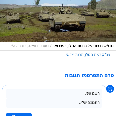
/
נגמ"שים בתרגיל ברמת הגולן, בפברואר
מערכת וואלה, דובר צה"ל
צה"ל
רמת הגולן
תרגיל צבאי
טרם התפרסמו תגובות