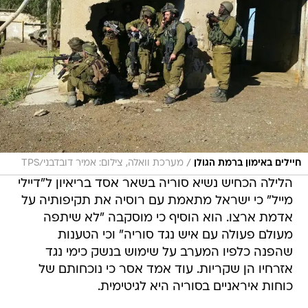
/
חיילים באימון ברמת הגולן
מערכת וואלה, צילום: אמיר דובדבני/TPS
הלילה הכחיש נשיא סוריה בשאר אסד בריאיון ל"דיילי
מייל" כי ישראל מתאמת עם רוסיה את תקיפותיה על
אדמת ארצו. הוא הוסיף כי מוסקבה "לא שיתפה
מעולם פעולה עם איש נגד סוריה" וכי הטענות
שהפנה כלפיו המערב על שימוש בנשק כימי נגד
אזרחיו הן שקריות. עוד אמד אסר כי נוכחותם של
כוחות איראניים בסוריה היא לגיטימית.