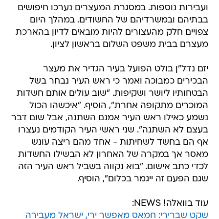
ועבירות נוספות. במסגרת המעצרים נערכו חיפושים
בבתיהם ובמשרדיהם של החשודים. במהלך היום
צפויים חלק מהעצורים להיות מובאים לדיון בהארכת
מעצרם בבית משפט השלום בראשון לציון.
יזם נדל"ן בולט הפועל בעיר הגדיר את מעצר
הבכירים כמבוכה ואמר כי ראש העיר נבחר בשל
הבטחותיו ליושר ושקיפות. "שוב עולים אותם חשדות
המוכרים מתקופה אחרת", הוסיף. "איכשהו הכול
נשמע כאילו ראש העיר אמנם השתנה, אבל שום דבר
בעצם לא השתנה". שני ראשי העיר הקודמים נעצרו
אף הם בחשד לשחיתות - אחד מהם ריצה עונש
מאסר אך במקרה של האחרון לא הבשילו החשדות
לכדי כתב אישום. "בוא נקווה בשביל ראש העיר הזה
שגם הפעם זה ייגמר בכלום", הוסיף.
עוד בוואלה! NEWS:
שקט שברירי: חמאס מאפשר ירי, ישראל מעבירה