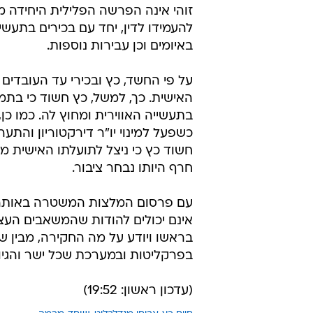
זוהי אינה הפרשה הפלילית היחידה
להעמידו לדין, יחד עם בכירים בתעשי
באיומים וכן עבירות נוספות.
על פי החשד, כץ ובכירי עד העובדים
האישית. כך, למשל, כץ חשוד כי בתמ
בתעשייה האווירית ומחוץ לה. כמו כן
כשפעל למינוי יו"ר דירקטוריון והתע
חשוד כץ כי ניצל לתועלתו האישית מ
חרף היותו נבחר ציבור.
עם פרסום המלצות המשטרה באותה 
אינם יכולים להודות שהמשאבים העצומ
בראשו ויודע על מה החקירה, מבין שא
בפרקליטות ובמערכת שכל ישר והגיון, 
(עדכון ראשון: 19:52)