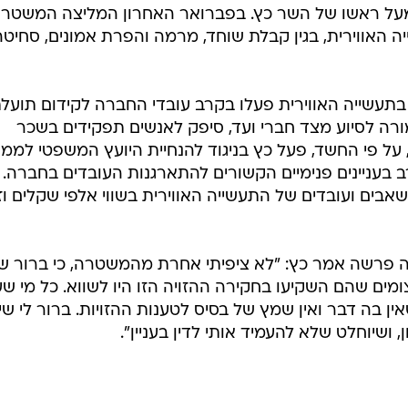
 מעל ראשו של השר כץ. בפברואר האחרון המליצה המשטר
יה האווירית, בגין קבלת שוחד, מרמה והפרת אמונים, סחיטה
 בתעשייה האווירית פעלו בקרב עובדי החברה לקידום תועל
ורה לסיוע מצד חברי ועד, סיפק לאנשים תפקידים בשכר
, על פי החשד, פעל כץ בניגוד להנחיית היועץ המשפטי לממ
רב בעניינים פנימיים הקשורים להתארגנות העובדים בחברה. 
שאבים ועובדים של התעשייה האווירית בשווי אלפי שקלים ו
פרשה אמר כץ: "לא ציפיתי אחרת מהמשטרה, כי ברור ש
ים שהם השקיעו בחקירה ההזויה הזו היו לשווא. כל מי שעי
ין בה דבר ואין שמץ של בסיס לטענות ההזויות. ברור לי שי
ושיוחלט שלא להעמיד אותי לדין בעניין".