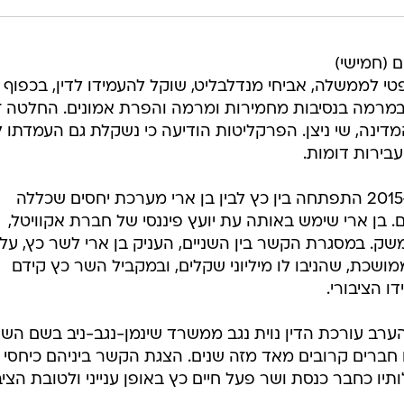
 (חמישי)
טי לממשלה, אביחי מנדלבליט, שוקל להעמידו לדין, בכפוף
במרמה בנסיבות מחמירות ומרמה והפרת אמונים. החלטה ז
נה, שי ניצן. הפרקליטות הודיעה כי נשקלת גם העמדתו ל
עבירות דומות.
לפי כתבי החשדות, בין השנים 2015-2010 התפתחה בין כץ לבין בן ארי מערכת יחסים שכללה
. בן ארי שימש באותה עת יועץ פיננסי של חברת אקוויטל,
שק. במסגרת הקשר בין השניים, העניק בן ארי לשר כץ, על 
שכת, שהניבו לו מיליוני שקלים, ובמקביל השר כץ קידם
ו הציבורי.
ב עורכת הדין נוית נגב ממשרד שינמן-נגב-ניב בשם הש
ם חברים קרובים מאד מזה שנים. הצגת הקשר ביניהם כיחסי
תיו כחבר כנסת ושר פעל חיים כץ באופן ענייני ולטובת הציב