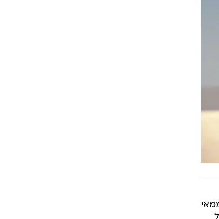
ל ממאי
של