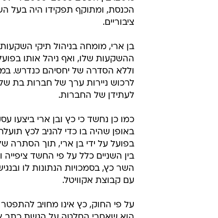
הכנסת, ומתוקף תפקידו היה בעל השפ
ציבוריים.
בן ארי, מומחה בניהול תיקי השקעות,
ההשקעות שלו, ואף ניהל אותו בפוע
וללא הסדרה של יחסיהם כנדרש. במסג
לרכוש ניירות ערך של חברות בת של א
לעתידן של החברות.
כמו כן נחשד כי כץ ובן ארי ביצעו 
באופן שהיה בו כדי להניב לכץ תועל
בפועל על ידי בן ארי, תוך הסתרה ש
בין השניים כלל על פי החשד ציפייה 
השר כץ, בסמכויות הנתונות לו ובנג
עם קבוצת אקוויטל.
על פי החוק, כץ אינו מחויב להתפט
הוא שאחרי החלטה על הגשת כתב אי