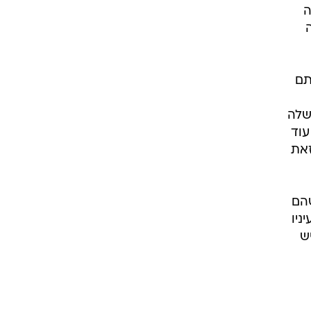
ה
תם
שלה
עוד
זאת
הם
ניו
ש