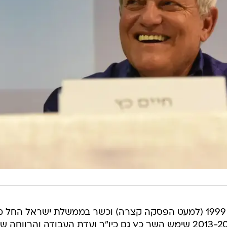
השר כץ מכהן בכנסת ישראל משנת 1999 (למעט הפסקה קצרה) וכשר בממשלת ישראל הח
2015. בין השנים 2006-2005 ו- 2013-2009 שימש השר כץ גם כיו"ר ועדת העבודה והרווחה 