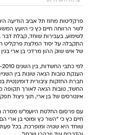
עריכת וידאו: ניר חן
פרקליטות מחוז תל אביב הודיעה היום
לשר הרווחה חיים כץ כי היועץ המשפ
לשימוע, בעבירות שוחד, קבלת דבר 
התקבלה על יסוד המלצת פרקליט המדי
של איש שוק ההון מרדכי בן ארי בגין 
הענקת טובות הנאה שונות בין השניים
חברת החזקות ציבורית דומיננטית במ
החשד, טובות הנאה לאורך תקופה ממו
אינטרסים של בן ארי, תוך ניצול תפקיד
עם פרסום החלטת היועמ"ש מסרה הער
חיים כץ כי "השר כץ ומוטי בן ארי ה
שוחד היא שגויה ומופרכת. בכל פעולו
והדברים עוד יובהרו ויוכחו".