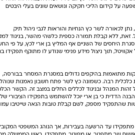
עה על קידום הליכי חקיקה ונושאים שונים בעלי היבטים
 נתן לכאורה לשר כץ הנחיות והוראות לגבי ניהול תיק
ל. זאת, ללא קבלת תמורה כספית כלשהי מהשר, בניגוד למק
רת היחסים של השניים אף המליץ בן ארי לכץ, על פי החש
קוויטל, תוך ניצול מידע פנימי שנודע לו מתוקף תפקידו בנ
עסקות מתואמות בהיקפים גדולים במסגרת המסחר בבורסה,
ת כלכלית רבה. כשמונה כץ לשר פתח חשבון נאמנות שנוהל
ל זהות המנהל ובניגוד לכללים החלים במצב זה. הקשר הכלכ
והבנה הדדית כי בן ארי יוכל להשתמש בתפקידו הציבורי של
ישות שהתפקיד מספק, לשם קבלת טובות הנאה שייטיבו עמו 
ר מתפקידו עד הרשעה בעבירות, אך הנוהג המשפטי המקובל
שום שר מתפטר, או מפוטר, מתפקידו. ראש הממשלה מחו