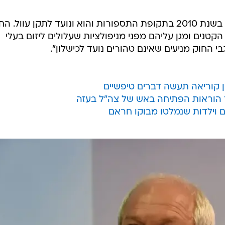
עוד הוסיפה כי "מדובר בחוק שחוקק בשנת 2010 בתקופת התספורות והוא ונועד לתקן עוול. 
טנים ומגן עליהם מפני מניפולציות שעלולים ליזום בעלי
י החוק מניעים שאינם טהורים נועד לכישלון".
 קוריאה תעשה דברים טיפשיים
 הוראות הפתיחה באש של צה"ל בעזה
ים וילדות שנמלטו מבוקו חראם