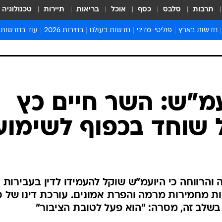
תרבות
סלבס
כסף
אוכל
בריאות
תיירות
טכנולוגיה
חדשות בארץ
פוליטי-מדיני
חדשות בעולם
בחירות 2026
עוד בחדשות
אירועים בארץ
פוליטיקה וממשל
המזרח התיכון
דעות ופרשנויו
חדשות פלילים ומשפט
יחסי חוץ
אירופה
סרי ושלזינגר
חינוך
אמריקה
פרויקטים מיוח
ישראלים בחו"ל
אסיה והפסיפיק
אסור לפספס
מ"ש: השר חיים כץ
בריאות
אפריקה
מדע וסביבה
ל שוחד בכפוף לשימוע
חברה ורווחה
הנחיות פיקוד 
ארכיון מדורים
זמני כניסת ש
לוח חופשות וח
והרווחה כי היועמ"ש שוקל להעמידו לדין בעבירות
לוח שנה
 מחמירות מרמה והפרת אמונים. עורכת דינו של כ
חדשות יהדות
שלב זה, מסרה: "הוא פעל לטובת הציבור"
חדשות המשפ