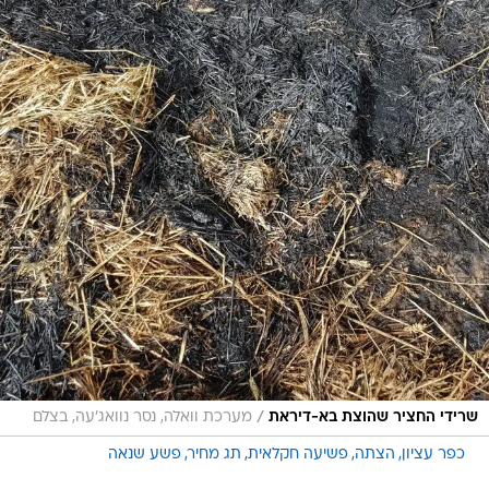
/
שרידי החציר שהוצת בא-דיראת
מערכת וואלה, נסר נוואג'עה, בצלם
כפר עציון
הצתה
פשיעה חקלאית
תג מחיר
פשע שנאה