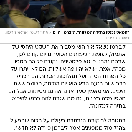
/
"חמאס נכנסו בחזרה למלונה". ליברמן, היום
אתר רשמי, אריאל חרמוני,
משרד הביטחון
ליברמן נשאל איך הוא מסביר את השקט היחסי של
אתמול, לעומת העימותים הסוערים יום קודם לכן,
שבהם נהרגו כ-60 פלסטינים. "קודם כל הם חטפו
מכה", אמר. "שלא יהיו פה אשליות, הם לא ויתרו על
כל הפרות הסדר ועל תהלוכות הטרור. הם הכריזו
כבר שיום הזעם הבא הוא יום הנכסה, כלומר ששת
הימים. אני מאמין שעד אז נראה גם ניסיונות. אבל הם
חטפו מכה רצינית, וזה מה שגרם להם כרגע להיכנס
בחזרה למלונה".
בתגובה לביקורת הנרחבת בעולם על הכוח שהפעיל
צה"ל מול ממפגינים אמר ליברמן כי "זה לא חדש".