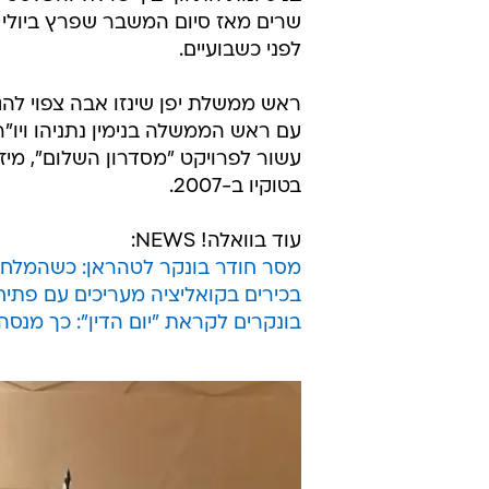
/
מפגש פסגה נדיר בירדן, אתמול
מערכת וואל
מפגש ישראלי-פלסטיני-ירדני נדיר ור
התקיים אתמול (ראשון) בירדן. שר הכ
עמאד פאח'ורי ושר החוץ הפלסטיני ר
קונו, ודנו בקידום פרויקטים כלכליי
ראש ממשלת יפן שינזו אבה, שצפוי ל
בניסיונות התיווך בין ישראל והפלסט
שרים מאז סיום המשבר שפרץ ביולי 
לפני כשבועיים.
ראש ממשלת יפן שינזו אבה צפוי להג
עם ראש הממשלה בנימין נתניהו ויו"
עשור לפרויקט "מסדרון השלום", מיז
בטוקיו ב-2007.
עוד בוואלה! NEWS: