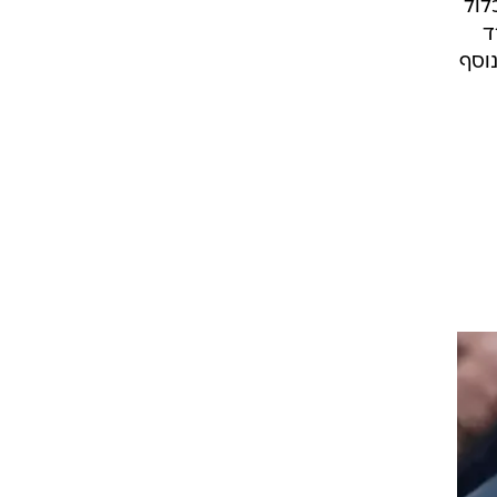
ת
 שנחשף בוואלה! NEWS,
יני
לול
ד
וסף