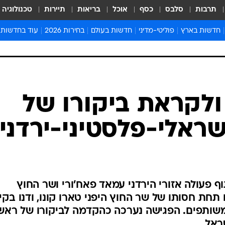
תרבות
סלבס
כסף
אוכל
בריאות
תיירות
טכנולוגיה
חדשות בארץ
פוליטי-מדיני
חדשות בעולם
בחירות 2026
עוד בחדשות
אירועים בארץ
פוליטיקה וממשל
המזרח התיכון
דעות ופרשנויו
חדשות פלילים ומשפט
יחסי חוץ
אירופה
סרי ושלזינגר
חינוך
אמריקה
פרויקטים מיוח
ישראלים בחו"ל
אסיה והפסיפיק
אסור לפספס
בריאות
אפריקה
מדע וסביבה
חברה ורווחה
הנחיות פיקוד 
ארכיון מדורים
זמני כניסת ש
לוח חופשות וח
לוח שנה
חדשות יהדות
ולקראת ביקורו של
חדשות המשפ