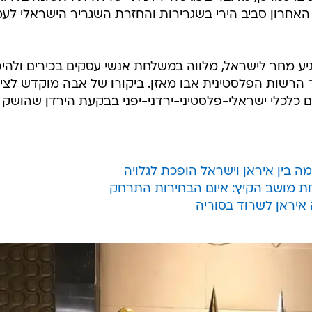
ה, ללא קרדיט
ם דרג
לכלה והתעשייה אלי כהן, השר לשיתוף פעולה אזורי הירדני
יאד אל מאליכי נועדו תחת חסותו של שר החוץ היפני טארו
ם ותעשייתיים משותפים. הפגישה נערכה כהקדמה לביקורו של
הגיע לישראל מחר, ועל רקע רצונה של יפן לקחת חלק
ינים. כמו כן, מדובר בפגישה ירדנית-ישראלית ראשונה בדרג
האחרון סביב הירי בשגרירות והחזרת השגריר הישראלי לעמ
יע מחר לישראל, מלווה במשלחת אנשי עסקים בכירים ולהי
ר הרשות הפלסטינית אבו מאזן. ביקורו של אבה מוקדש לציו
ם כלכלי ישראלי-פלסטיני-ירדני-יפני בבקעת הירדן שהושק