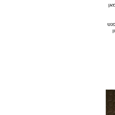
אן
פגש
ן