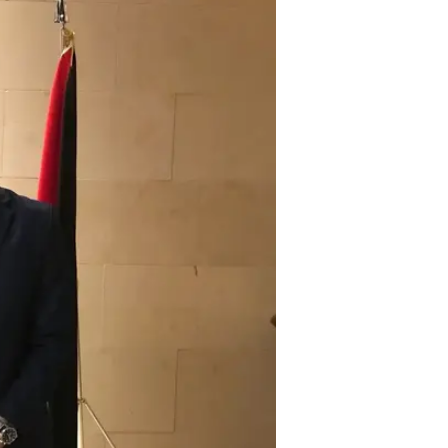
מסר חודר בונקר לטהראן: כשהמלחמה
בכירים בקואליציה מעריכים עם פתי
בונקרים לקראת "יום הדין": כך מנסה