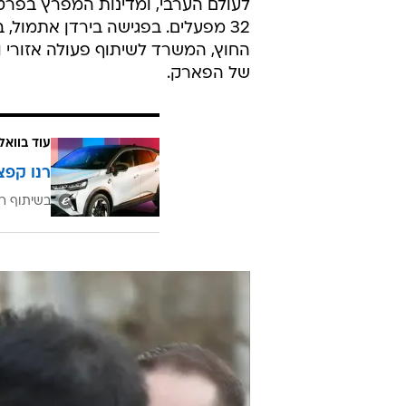
הכלכלית גם בישראל והביעה את רצונ
כלכליים. תחת אבה, ההשקעות הכלכלי
בדצמבר האחרון טוקיו אף הציעה ל
הפלסטינית, ויועצו המיוחד של הנשיא
הפרויקט המרכזי של מסדרון השלום ה
פלסטינית של מפעלים באזור ואמור, ל
לעולם הערבי, ומדינות המפרץ בפרט.
32 מפעלים. בפגישה בירדן אתמול
החוץ, המשרד לשיתוף פעולה אזורי 
של הפארק.
עוד בוואל
רנו קפצ
בשיתוף רנ