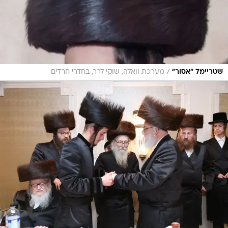
/
שטריימל "אסור"
מערכת וואלה, שוקי לרר, בחדרי חרדים