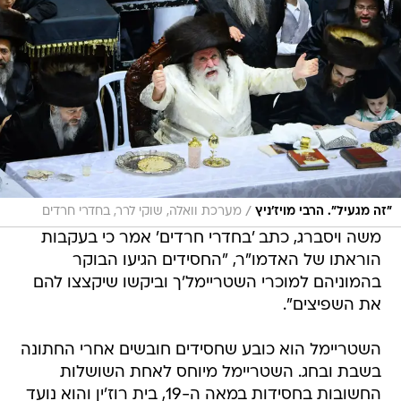
/
"זה מגעיל". הרבי מויז'ניץ
מערכת וואלה, שוקי לרר, בחדרי חרדים
משה ויסברג, כתב 'בחדרי חרדים' אמר כי בעקבות
הוראתו של האדמו"ר, "החסידים הגיעו הבוקר
בהמוניהם למוכרי השטריימל'ך וביקשו שיקצצו להם
את השפיצים".
השטריימל הוא כובע שחסידים חובשים אחרי החתונה
בשבת ובחג. השטריימל מיוחס לאחת השושלות
החשובות בחסידות במאה ה-19, בית רוז'ין והוא נועד