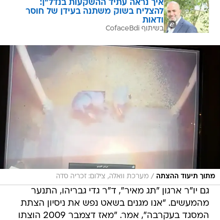
איך נראה עתיד ההשקעות בנדל"ן:
להצליח בשוק משתנה בעידן של חוסר
ודאות
בשיתוף CofaceBdi
/
מתוך תיעוד ההצתה
מערכת וואלה, צילום: זכריה סדה
גם יו"ר ארגון "תג מאיר", ד"ר גדי גבריהו, התנער
מהמעשים. "אנו מגנים בשאט נפש את ניסיון הצתת
המסגד בעקרבה", אמר. "מאז דצמבר 2009 הוצתו