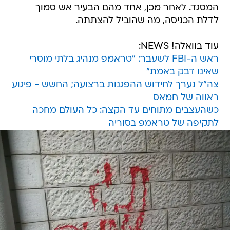
המסגד. לאחר מכן, אחד מהם הבעיר אש סמוך
לדלת הכניסה, מה שהוביל להצתתה.
עוד בוואלה! NEWS:
ראש ה-FBI לשעבר: "טראמפ מנהיג בלתי מוסרי
שאינו דבק באמת"
צה"ל נערך לחידוש ההפגנות ברצועה; החשש - פיגוע
ראווה של חמאס
כשהעצבים מתוחים עד הקצה: כל העולם מחכה
לתקיפה של טראמפ בסוריה