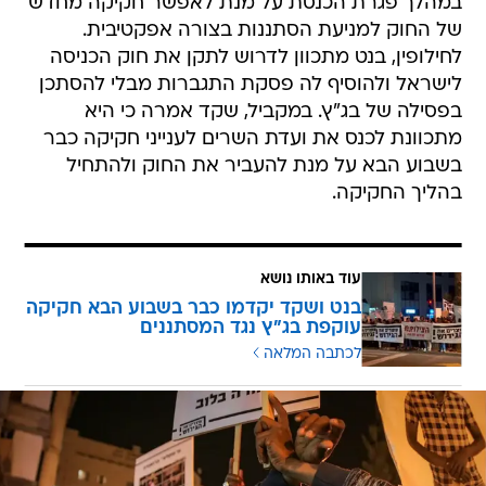
במהלך פגרת הכנסת על מנת לאפשר חקיקה מחדש
של החוק למניעת הסתננות בצורה אפקטיבית.
לחילופין, בנט מתכוון לדרוש לתקן את חוק הכניסה
לישראל ולהוסיף לה פסקת התגברות מבלי להסתכן
בפסילה של בג"ץ. במקביל, שקד אמרה כי היא
מתכוונת לכנס את ועדת השרים לענייני חקיקה כבר
בשבוע הבא על מנת להעביר את החוק ולהתחיל
בהליך החקיקה.
עוד באותו נושא
בנט ושקד יקדמו כבר בשבוע הבא חקיקה
עוקפת בג"ץ נגד המסתננים
לכתבה המלאה