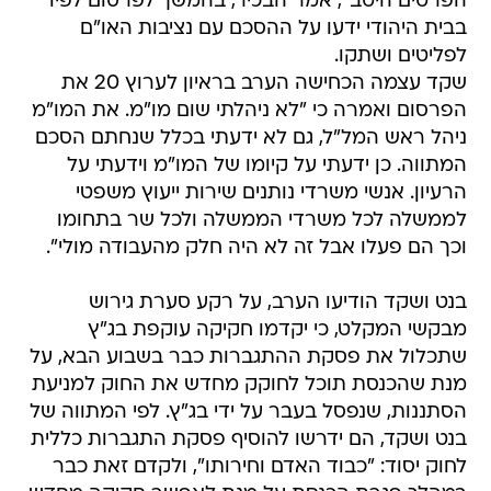
הפרטים היטב", אמר הבכיר, בהמשך לפרסום לפיו
בבית היהודי ידעו על ההסכם עם נציבות האו"ם
לפליטים ושתקו.
שקד עצמה הכחישה הערב בראיון לערוץ 20 את
הפרסום ואמרה כי "לא ניהלתי שום מו"מ. את המו"מ
ניהל ראש המל"ל, גם לא ידעתי בכלל שנחתם הסכם
המתווה. כן ידעתי על קיומו של המו"מ וידעתי על
הרעיון. אנשי משרדי נותנים שירות ייעוץ משפטי
לממשלה לכל משרדי הממשלה ולכל שר בתחומו
וכך הם פעלו אבל זה לא היה חלק מהעבודה מולי".
בנט ושקד הודיעו הערב, על רקע סערת גירוש
מבקשי המקלט, כי יקדמו חקיקה עוקפת בג"ץ
שתכלול את פסקת ההתגברות כבר בשבוע הבא, על
מנת שהכנסת תוכל לחוקק מחדש את החוק למניעת
הסתננות, שנפסל בעבר על ידי בג"ץ. לפי המתווה של
בנט ושקד, הם ידרשו להוסיף פסקת התגברות כללית
לחוק יסוד: "כבוד האדם וחירותו", ולקדם זאת כבר