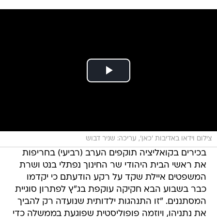
צילום וידאו באדיבות 'כאן', עריכה: שניר דבוש
בכירים בקואליציה תוקפים הערב (רביעי) בחריפות
את ראשי הבית היהודי שר החינוך נפתלי בנט ושרת
המשפטים איילת שקד על רקע הודעתם כי יקדמו
כבר בשבוע הבא חקיקה עוקפת בג"ץ לפתרון סוגיית
המסתננים. "זו התנהגות ילדותית שנועדה רק להביך
את נתניהו, ויוזמה פופוליסטית שפוגעת בממשלה כדי