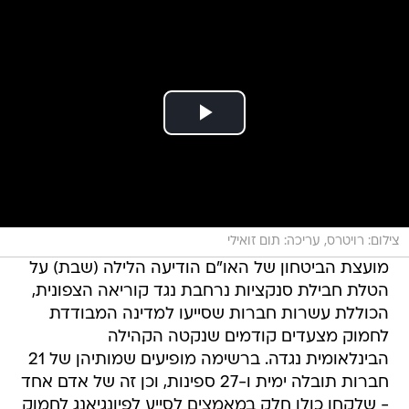
צילום: רויטרס, עריכה: תום זואילי
מועצת הביטחון של האו"ם הודיעה הלילה (שבת) על
הטלת חבילת סנקציות נרחבת נגד קוריאה הצפונית,
הכוללת עשרות חברות שסייעו למדינה המבודדת
לחמוק מצעדים קודמים שנקטה הקהילה
הבינלאומית נגדה. ברשימה מופיעים שמותיהן של 21
חברות תובלה ימית ו-27 ספינות, וכן זה של אדם אחד
- שלקחו כולן חלק במאמצים לסייע לפיונגיאנג לחמוק