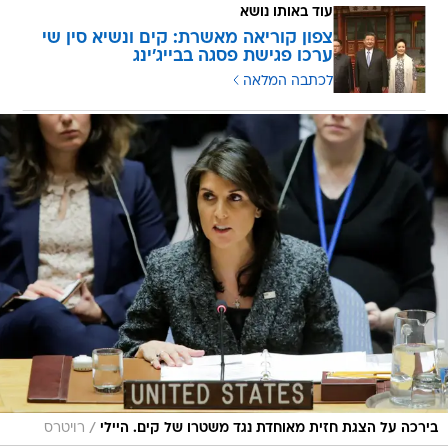
עוד באותו נושא
צפון קוריאה מאשרת: קים ונשיא סין שי
ערכו פגישת פסגה בבייג'ינג
לכתבה המלאה
/
בירכה על הצגת חזית מאוחדת נגד משטרו של קים. היילי
רויטרס