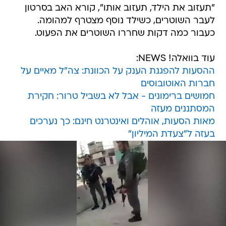
"תעזוב את הילד, תעזוב אותו", קורא האב בסרטון
לעבר השוטרים, כשילד נוסף מצטרף למהומה.
כעבור כמה דקות שחררו השוטרים את הפעוט.
עוד בוואלה! NEWS:
ההסעות להפגנת הענק על הכוונת: צה"ל מאיים על
חברות האוטובוסים
חמושים ברימונים - אבל לא בשביל טרור: חקירת
המסתננים מעזה
מאות הסעות, אוהלים ואינטרנט חינם: כך נערכים
בעזה ל"צעדת המיליון"