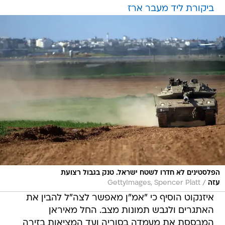
ביקורת ליד מעבר ארז
הפלסטינים לא חדרו לשטח ישראל. טנק בגבול רצועת
/
עזה
GettyImages, Spencer Platt
איזנקוט הוסיף כי "אמ"ן מאפשר לצה"ל להבין את
האתגרים ולגבש תמונות מצב. החל מאיראן
המבססת את מעמדה בסוריה ועד המציאות בזירה