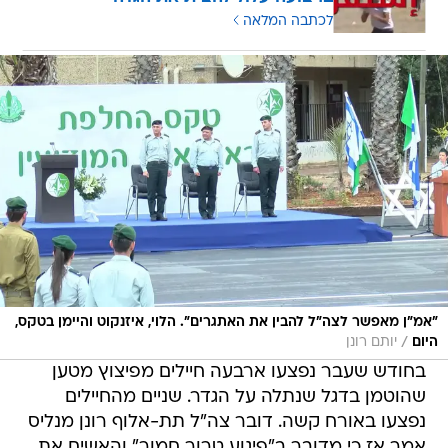
לכתבה המלאה
"אמ"ן מאפשר לצה"ל להבין את האתגרים". הלוי, איזנקוט והיימן בטקס,
/
היום
יותם רונן
בחודש שעבר נפצעו ארבעה חיילים מפיצוץ מטען
שהוטמן בדגל שנתלה על הגדר. שניים מהחיילים
נפצעו באורח קשה. דובר צה"ל תת-אלוף רונן מנליס
אמר אז כי מדובר ב"פיגוע טרור חמור" והאשים את