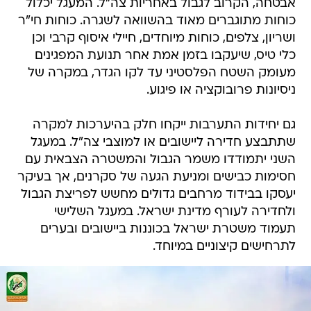
אבטחה, הקרוב לגבול באחריות צה"ל. המעגל יכלול
כוחות מתוגברים מאוד בהשוואה לשגרה. כוחות חי"ר
ושריון, צלפים, כוחות מיוחדים, חיילי איסוף קרבי וכן
כלי טיס, שיעקבו בזמן אמת אחר תנועת המפגינים
מעומק השטח הפלסטיני עד לקו הגדר, במקרה של
ניסיונות פרובוקציה או פיגוע.
גם יחידות התערבות ייקחו חלק בהיערכות למקרה
שתתבצע חדירה ליישובים או למוצבי צה"ל. במעגל
השני יתמודדו משמר הגבול והמשטרה הצבאית עם
חסימות כבישים ומניעת הגעה של סקרנים, אך בעיקר
יעסקו בבידוד מרחבים גדולים מחשש לפריצת הגבול
ולחדירה לעורף מדינת ישראל. במעגל השלישי
תעמוד משטרת ישראל בכוננות ביישובים ובערים
לתרחישים קיצוניים במיוחד.