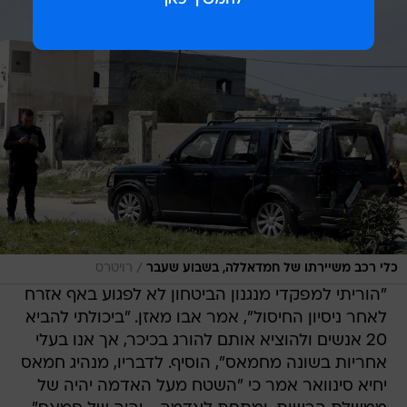
/
כלי רכב משיירתו של חמדאללה, בשבוע שעבר
רויטרס
"הוריתי למפקדי מנגנון הביטחון לא לפגוע באף אזרח
לאחר ניסיון החיסול", אמר אבו מאזן. "ביכולתי להביא
20 אנשים ולהוציא אותם להורג בכיכר, אך אנו בעלי
אחריות בשונה מחמאס", הוסיף. לדבריו, מנהיג חמאס
יחיא סינוואר אמר כי "השטח מעל האדמה יהיה של