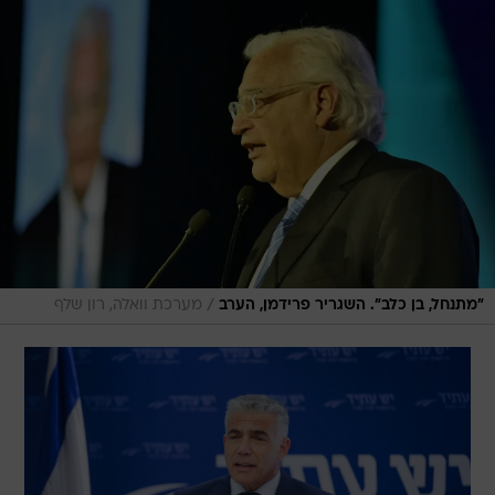
/
"מתנחל, בן כלב". השגריר פרידמן, הערב
מערכת וואלה, רון שלף