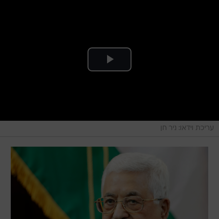
עריכת וידאו: ניר חן