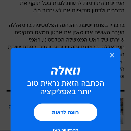
המדינות התורמות לרשות לגנות בכל תוקף את
הדברים ולבחון סנקציות אם לא יחזור בו".
בדבריו בפתח ישיבת ההנהגה הפלסטינית ברמאללה
הערב האשים אבו מאזן את ארגון חמאס בתקיפת
שיירתו של ראש הממשלה הפלסטיני, ראמי
חמדאללה, ברצועת עזה בשבוע שעבר. בפתח ישיבת
ההנהגה הפלסטינית ברמאללה, אמר אבו מאזן כי
"אם ניסיון החיסול של חמדאללה היה מצליח, הדבר
היה מוביל להשלכות הרסניות על העם הפלסטיני
ופותח את הדרך למלחמת אחים".
עוד בוואלה
הצלחה אמיתית: שביעות רצון של למעלה
מ-94% בטיפולי הרזיה
בשיתוף אברהמסון