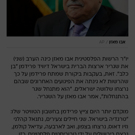
/
אבו מאזן
AP
יו"ר הרשות הפלסטינית אבו מאזן כינה הערב (שני)
את שגריר ארצות הברית בישראל דיוויד פרידמן "בן
כלב". זאת, בעקבות ביקורת שמתח פרידמן על כך
שהרשות לא גינתה את הפיגועים האחרונים שבהם
נרצחו שלושה ישראלים. "הוא מתנחל שגר
בהתנחלות", אמר אבו מאזן על השגריר.
מוקדם יותר היום צייץ פרידמן בחשבון הטוויטר שלו:
"טרגדיה בישראל. שני חיילים צעירים, נתנאל קהלני
וזיו דאוס, נרצחו בצפון, ואב לארבעה, עדיאל קולמן,
נרצח בירושלים על ידי טרוריסטים פלסטינים. כזו