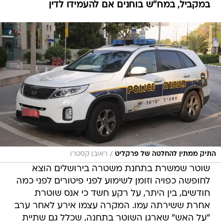
במקביל, במח"ש בוחנים אם להעמידו לדין
/
התיק ממתין להחלטה של פרקליט
ראובן קסטרו
שוטר שמשרת בתחנת משטרה בירושלים הוצא
לחופשה כפויה וזומן לשימוע לפני פיטורים לפני כמה
חודשים, בין היתר, על רקע חשד כי אנס שוטרת
אחרת ששירתה עמו. המקרה עצמו אירע לאחר ערב
"על האש" שארגן השוטר בתחנה, שכלל גם שתיית