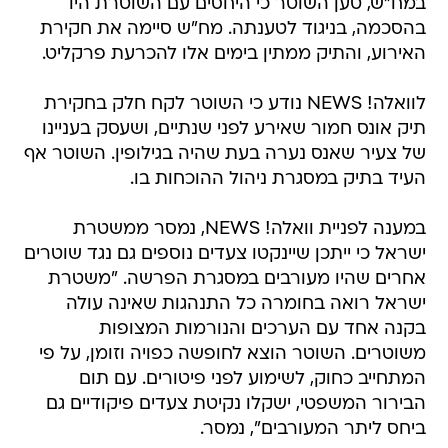
במח"ש, טען השוטר כי היחסים עם השוטרת היו
בהסכמה, בניגוד לטענתה. מח"ש סיימה את חקירת
האירוע, והתיק ממתין בימים אלו להכרעת פרקליט.
לוואלה! NEWS נודע כי השוטר לקח חלק בחקירת
תיק אונס חמור שאירע לפני שנתיים, ושעסק בעניינו
של צעיר שאנס נערה בעת שהיה בגילופין. השוטר אף
העיד בתיק במסגרת ניהול ההוכחות בו.
במענה לפניית וואלה! NEWS, נמסר ממשטרת
ישראל כי ייתכן שיינקטו צעדים נוספים גם נגד שוטרים
אחרים שהיו מעורבים במסגרת הפרשה. "משטרת
ישראל רואה בחומרה כל התנהגות שאינה עולה
בקנה אחד עם הערכים והנורמות המצופות
משוטרים. השוטר הוצא לחופשה כפויה וזומן, על פי
המתחייב כחוק, לשימוע לפני פיטורים. עם תום
הבירור המשפטי, ישקלו נקיטת צעדים פיקודיים גם
ביחס ליתר המעורבים", נמסר.