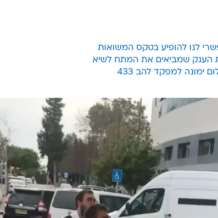
שרי לנו להופיע בטקס המשואות
ות הענק שמביאים את המתח לשיא
ם ימונה למפקד להב 433