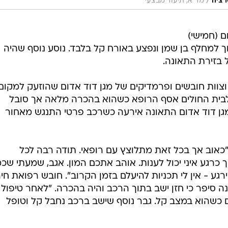
/
רציה
מד"א, תיעוד מבצעי
ם (חמישי)
וך למחלף בן שמן ונפצע באורח קל בלבד. נוסע נוסף שהיה
 בזירת התאונה.
כביש 6 לכיוון דרום וצוות חובשים ופרמדיקים של מגן דוד אדום שהוזעק למקום
ו לבית החולים אסף הרופא כשהוא בהכרה מלאה אך סובל
 מגן דוד אדום התאונה אירעה כשרכב פרטי התנגש מאחור
 "כאוב אך בכל זאת מתלוצץ עם רופאי. תודה רבה לכל
כרגע איני יכול לענות. אוהב אתכם המון. אגב, שמעתי שכ
ירגע - אין לי תכניות להיעלם בזמן הקרוב". חובש רפואת חי
נה סיפר כי חזן ישב בתוך הרכב והיה בהכרה. "לאחר טיפול
ים כשהוא במצב קל. גבר נוסף שישב ברכב נחבל קל וטופל