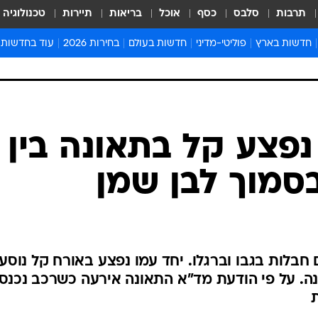
תרבות
סלבס
כסף
אוכל
בריאות
תיירות
טכנולוגיה
חדשות בארץ
פוליטי-מדיני
חדשות בעולם
בחירות 2026
עוד בחדשות
אירועים בארץ
פוליטיקה וממשל
המזרח התיכון
דעות ופרשנויו
חדשות פלילים ומשפט
יחסי חוץ
אירופה
סרי ושלזינגר
חינוך
אמריקה
פרויקטים מיוח
ישראלים בחו"ל
אסיה והפסיפיק
אסור לפספס
 נפצע קל בתאונה בין
בריאות
אפריקה
מדע וסביבה
בסמוך לבן שמן
חברה ורווחה
הנחיות פיקוד 
ארכיון מדורים
זמני כניסת ש
לוח חופשות וח
חבלות בגבו וברגלו. יחד עמו נפצע באורח קל נוסע
לוח שנה
ה. על פי הודעת מד"א התאונה אירעה כשרכב נכנס
חדשות יהדות
חדשות המשפ