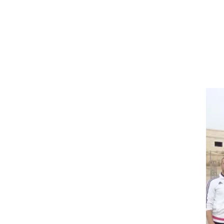
כן
ון,
לעשות
ים