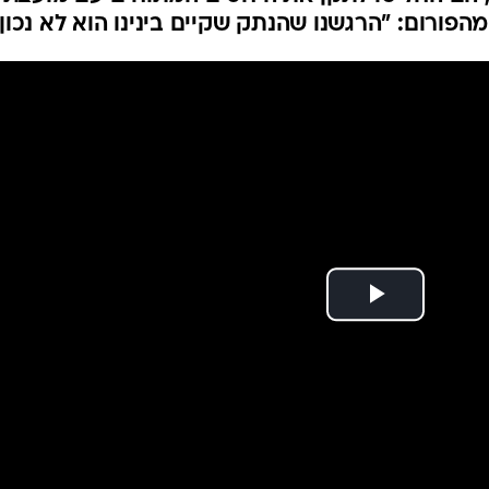
המייל האדום
ר בדואי למועצת רמת
 הדאג' שואף לשפר את איכות החיים בכפר שסובל
הם החליטו לתקן את היחסים המתוחים עם מועצת
פורום: "הרגשנו שהנתק שקיים בינינו הוא לא נכון"