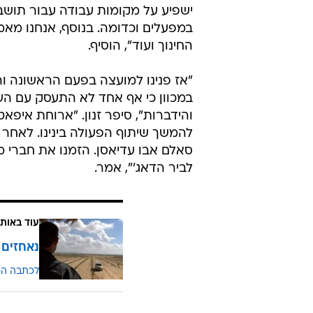
הוא הוסיף כי "כצעירים רצינו לשנות
היישובים הנמצאים סביב לנו במועצת 
השכנים שלנו. הרגשנו שהנתק שקיים בי
וגדרות". לדברי זנון, "אמרנו לעצמנו
למועצה אזורית רמת הנגב, ראינו שבש
הקשרים עם השכנים שלנו".
"כשנגיע למצב של יחסים טובים עם השכ
"בנוסף החיבור הזה ישפיע על הכלכלה
ישפיע על מקומות עבודה עבור תושב
במפעלים וכדומה. בנוסף, אנחנו מאמי
החינוך ועוד", הוסיף.
"אז פנינו למועצה בפעם הראשונה ו
במכוון כי אף אחד לא התעסק עם הש
והידברות", סיפר זנון. "ארוחת איפא
להמשך שיתוף הפעולה בינינו. לאחר מ
סאלם אבו עדיאסן. הזמנו את חברי 