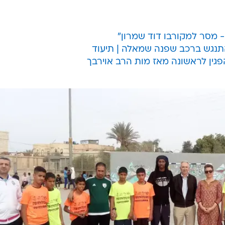
רית רמת נגב טוענים במשך שנים כי חלק מתושבי הכפר הש
ירות רכוש רבות שנעשות ביישוב ובמועצה כולה. מוחמד זנ
רום המשותף יגרום ליחסי שכנות טובים יותר, סיפר כי
"בחודשים האחרונים התארגנה קבוצה של עשרה חברים בגילאים 30-40 מהכפר במטרה 
 החיים". לדבריו, "ביר הדאג' הוא יישוב מוסדר אבל עדיין
אנשים נמצאים במצב שהם גרים במגורים ארעים. היישוב מונה כ-7000 נפשות. יש בתי ספר וגנ
ות. אין מים, חשמל, כבישים, למעט כביש ראשי אחד והשאר
- מסר למקורבו דוד שמרון"
התנגש ברכב שפנה שמאלה | תיעוד
הפגין לראשונה מאז מות הרב אוירבך