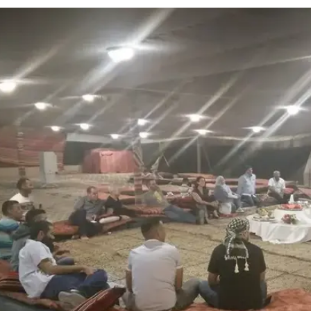
 נושא
בקושי - תושבי רתמים במלחמה נגד ונדליסטים
מלאה