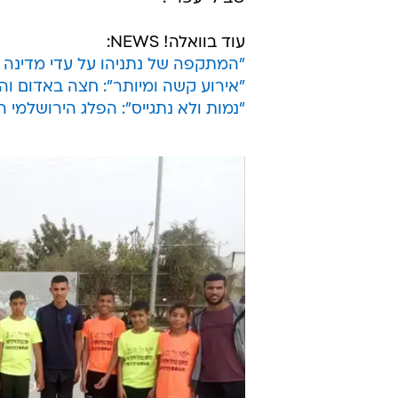
תושבי היישוב רתמים שבמועצה האזו
מטילים את אימתם באזור באמצעות עב
פעיל חברתי מביר הדאג' סבור כי הפו
שינוי בביר הדאג' כדי לשפר את איכות
ביישוב, אך מעבר לזה אין שום תשתי
שבילי עפר".
עוד בוואלה! NEWS:
"המתקפה של נתניהו על עדי מדינה 
"אירוע קשה ומיותר": חצה באדום ו
"נמות ולא נתגייס": הפלג הירושלמי 