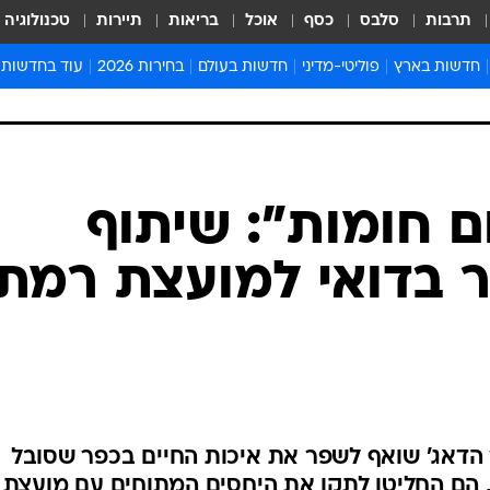
תרבות
סלבס
כסף
אוכל
בריאות
תיירות
טכנולוגיה
חדשות בארץ
פוליטי-מדיני
חדשות בעולם
בחירות 2026
עוד בחדשות
אירועים בארץ
פוליטיקה וממשל
המזרח התיכון
דעות ופרשנויו
חדשות פלילים ומשפט
יחסי חוץ
אירופה
סרי ושלזינגר
חינוך
אמריקה
פרויקטים מיוח
ישראלים בחו"ל
אסיה והפסיפיק
אסור לפספס
בריאות
אפריקה
מדע וסביבה
חברה ורווחה
הנחיות פיקוד 
ארכיון מדורים
זמני כניסת ש
לוח חופשות וח
לוח שנה
חדשות יהדות
 חומות": שיתוף
חדשות המשפ