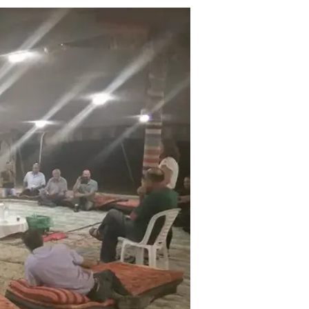
לביר הדאג'", אמר.
עוד באותו
נאחזים 
לכתבה ה