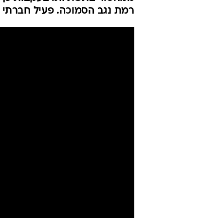
פעולה בין כפ
נגב
יניר יגנה
9.3.2018 / 21:00
פורום שהוקם בכפר הבדואי ביר
ממחסור בתשתיות. בעקבות כך, 
רמת נגב הסמוכה. פעיל חברתי מה