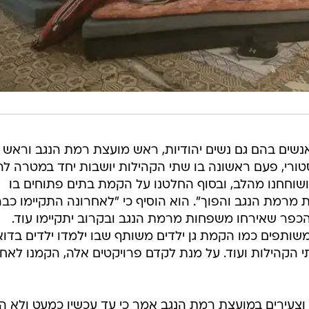
ברי זנון, "במפגש הזה נכחו כ-60 אנשים בהם גם נשים יהודיות, ראש מועצת רמת הנגב וראש