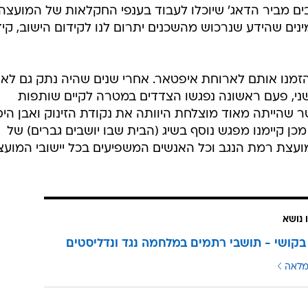
 את המצב הקיים בכל תחומי החיים. להפוך אותו ליישוב כמו
רמת הנגב. אחד הדברים שראינו כצעירים זה הקשר בינינו ל
נינו הוא לא נכון. סביבנו וסביב היישובים היהודים יש חומות
 שבמקום חומות וגדרות צריך לעשות גשרים ולשבת ולדבר. פנ
ביל לעשות שינוי ביישוב שלנו אנחנו צריכים להסדיר את
נים, הם יעזרו לנו לפעול למען היישוב שלנו", אמר זנון.
 שלנו, הם יבואו לקנות אצלנו והפוך. כך נחזק את הקשר וז
ים מביר הדאג' שיוכלו לעבוד בענפי החקלאות של המועצה,
נים שהידע שנרכוש מהשכנים יתרום לנו לקידום הישוב, קיד
הזמנו אותם לארוחת איפטאר. אחרי שנים שהיה נתק גם לא
ני, פעם ראשונה נפגשו הצדדים במטרה לקיים שותפות
טר שהייתה מאוד מוצלחת היוותה את נקודת הזינוק ואבן היס
כן קיימנו מפגש נוסף בשיג (הבית שבו יושבים גברים) של
מועצת רמת הנגב וכל האנשים המשפיעים בכל יישובי המועצ