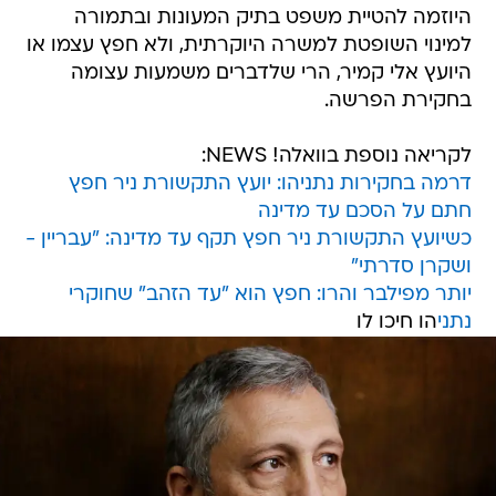
היוזמה להטיית משפט בתיק המעונות ובתמורה
למינוי השופטת למשרה היוקרתית, ולא חפץ עצמו או
היועץ אלי קמיר, הרי שלדברים משמעות עצומה
בחקירת הפרשה.
לקריאה נוספת בוואלה! NEWS:
דרמה בחקירות נתניהו: יועץ התקשורת ניר חפץ
חתם על הסכם עד מדינה
כשיועץ התקשורת ניר חפץ תקף עד מדינה: "עבריין -
ושקרן סדרתי"
יותר מפילבר והרו: חפץ הוא "עד הזהב" שחוקרי
נתני
הו חיכו לו