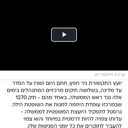
עריכת וידאו:ניר חן
יועץ התקשורת ניר חפץ, חתם היום (שני) על הסדר
עד מדינה, בשלושה תיקים מרכזיים המתנהלים בימים
אלה נגד ראש הממשלה. באחד מהם - תיק 1270
שבמרכזו עומדת היוזמה למנות את השופטת הילה
גרסטל לתפקיד היועצת המשפטית לממשלה -
עדותו צפויה להיות דרמטית במיוחד והוא צפוי
להעביר לחוקרים את כל יומני הפגישות שלו.