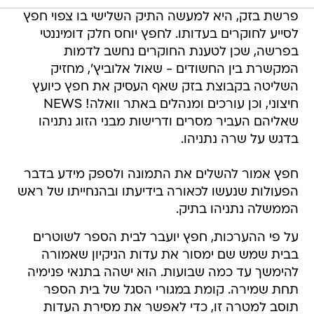
פרשת בזק, היא למעשה התיק השלישי בו צפוי חפץ
לסייע לחוקרים בעדותו. לחפץ יוחס חלק דומיננטי
בפרשה, שכן לטענת החוקרים נחשב לדמות
המקשרת בין החשודים - שאול אלוביץ', מחזיק
השליטה בקבוצת בזק שאף העסיק את חפץ כיועץ
חיצוני, וכן עורכים ומנהלים באתר וואלה! NEWS
שאליהם העביר מסרים ודרישות מבני הזוג נתניהו
בדגש על שרה נתניהו.
חפץ אמור להשלים את התמונה ולספק מידע בדבר
הפעולות שנעשו לכאורה בידיעתו ובהנחייתו של ראש
הממשלה נתניהו בתיק.
על פי ההערכות, חפץ יועבר לבית הספר לשוטרים
בבית שמש שם ימסור את עדות הניקיון שאמורה
להימשך עד כמה שבועות. הוא ישהה בתנאי פנימיה
תחת שמירה. קומת במגורי הסגל של בית הספר
תוסב למטרה זו, כדי לאפשר את מסירת העדות