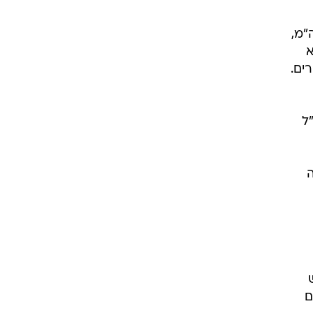
ת רה"מ,
א
ים.
ל
ה
ם