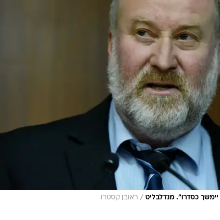
/
יימשך כסדרו". מנדלבליט
ראובן קסטרו