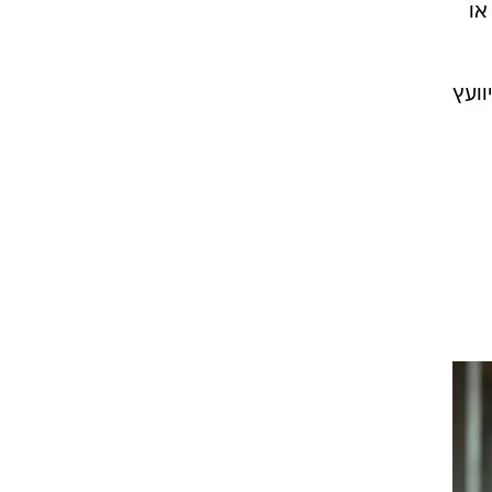
או
וועץ