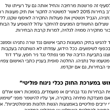
ק לסעיף זה פרשנות מרחיבה והחיל אותה גם על רעייתו של
הנבחר והמועמד נתניהו. בהחליטו ערב בחירות 2015 לאשר למשטרה לחקור את תיק מעונו
יהו, הגביל וינשטיין את פעולות החקירה לאיסוף שקט, לל
ה שצילום החשודים המגיעים להיחקר עלול להשפיע על הבוחר
בור מחקירה סמויה לגלויה, למרות קרבת הבחירות.
גיש בתיק המעונות כתבי אישום נגד שרה נתניהו וסמנכ"
כפוף לשימועים. ככל הידוע, עמדתו לא השתנתה בעקבות
ו בתביעת הדיבה של מני נפתלי נגד ניר חפץ, עו"ד דוד
 מטעמו של נתניהו. החלטה סופית בעניין כתבי האישום צפוי
 הבחירות, גם אם יוקדמו.
 במערכת החוק ככלי ניגוח פוליטי"
ת הבחירות נגד נבחרים או מועמדים, בסמכות ראש אח"ם
אם מוצדקת פתיחה בחקירה, אך עליו להישמר מפני "שימוש
 יריבים פוליטיים באמצעות הגשת תלונות מניפולטיביות". א