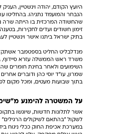
היועץ הקודם, יהודה וינשטיין, העני
שהחשודה המרכזית בו הייתה שרה נתנ
זימון חשודים ועדים לחקירות, בטענ
בתיק ישראל ביתנו אישר וינשטיין לע
מנדלבליט החליט בספטמבר אשתקד לה
משרד ראש הממשלה עזרא סיידוף, ב
השימועים ולאחר בחינת חומרים שהוצג
שמרון, עו"ד יוסי כהן ודוברים אחרים
בתוך שבועות מעטים, ומכל מקום לפני
על המשטרה להימנע מ"שימוש
אשר לתלונות חדשות, שיוגשו בתקופ
לשקול "בהתאם לשיקולים הרגילים" 
במערכת אכיפת החוק ככלי ניגוח בידי