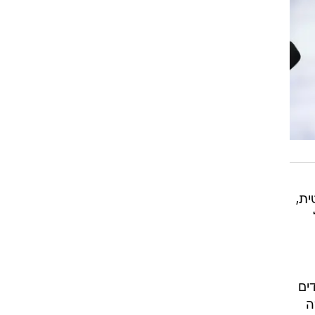
ית,
ים
ה