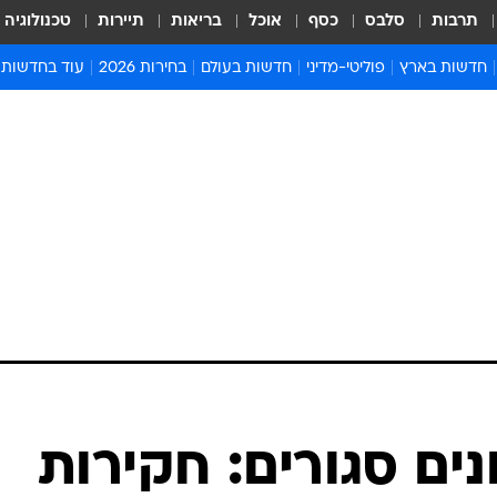
תרבות
סלבס
כסף
אוכל
בריאות
תיירות
טכנולוגיה
חדשות בארץ
פוליטי-מדיני
חדשות בעולם
בחירות 2026
עוד בחדשות
אירועים בארץ
פוליטיקה וממשל
המזרח התיכון
דעות ופרשנויו
חדשות פלילים ומשפט
יחסי חוץ
אירופה
סרי ושלזינגר
חינוך
אמריקה
פרויקטים מיוח
ישראלים בחו"ל
אסיה והפסיפיק
אסור לפספס
בריאות
אפריקה
מדע וסביבה
חברה ורווחה
הנחיות פיקוד 
ארכיון מדורים
זמני כניסת ש
לוח חופשות וח
לוח שנה
חדשות יהדות
נים סגורים: חקירות
חדשות המשפ