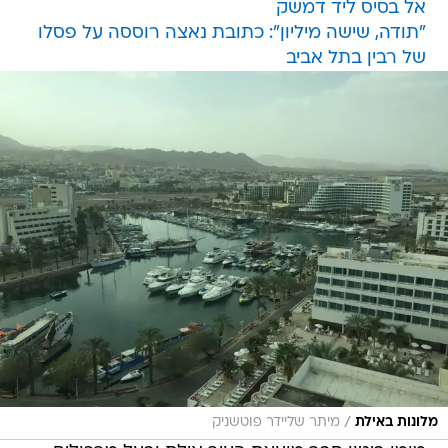
אל בסיס ליד דמשק
"תודה, שישה מיליון": כתובת נאצה רוססה על פסלו
של רבין בתל אביב
/
מלונות באילת
מיתר שליידר פוטשניק