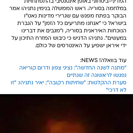
המדיני-ביטחוני באופן אינטנסיבי בהתפתחויות
במלחמה בסוריה. ראש הממשלה בנימין נתניהו אמר
הבוקר בפתח מפגש עם שגרירי מדינות נאט"ו
בישראל כי "אנחנו מתריעים כל הזמן" על הגברת
הנוכחות האיראנית בסוריה, ו"מגבים את דברינו
במעשים". נתניהו הדגיש כי כיבוש המזרח התיכון על
ידי איראן ישפיע על האינטרסים של כולם.
עוד בוואלה! NEWS:
"מתנה לשנה החדשה": נציגי צפון ודרום קוריאה
נפגשו לראשונה זה שנתיים
סערת ההקלטות: "שחיתות רקובה"; יאיר נתניהו: "זו
לא דרכי"