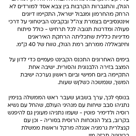
הגולן, והתגברות הקרבות בין צבא אסד למורדים לא
הרחק מהחרמון ומגבול ישראל, התקיימו דיונים
אינטנסיביים בצמרת צה"ל ובקבינט הביטחוני על דרכי
פעולה ומדרגות תגובה לכל תרחיש - כולל פיתוח
מדיניות כללית שתכליתה הרחקת האיראנים
וחיזבאללה ממרחב רמת הגולן, טווח של 40 ק"מ.
בימים האחרונים התכנס הקבינט פעמיים כדי לדון על
המצב בזירה הלבנונית והסורית. ישיבה אחת
התקיימה ביום חמישי וביום ראשון נערכה ישיבת
המשך, שנמשכה כשלןש שעות.
בנוסף לכך, ערך בשבוע שעבר ראש הממשלה בנימין
נתניהו סבב שיחות עם מנהיגי העולם, שהחל עם נשיא
רוסיה ולדימיר פוטין - שעמו נתניהו מעונין גם להיפגש
בקרוב, בצל הנוכחות הרוסית בסוריה - וכן עם
קנצלרית גרמניה אנגלה מרקל וראשת ממשלת
בריטניה תרזה מיי.