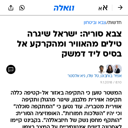
חדשות
/
צבא וביטחון
צבא סוריה: ישראל שיגרה
טילים מהאוויר ומהקרקע אל
בסיס ליד דמשק
אמיר בוחבוט, 
טל שלו, 
גיא אלסטר
9.1.2018 / 8:10
המשטר טוען כי התקיפה באזור אל-קטיפה כללה
תקיפה אווירית מלבנון, שיגור מהגולן ותקיפה
אווירית מטבריה. עוד נטען כי "המתקפה סוכלה"
וכי יהיו "השלכות חמורות". האופוזיציה הסורית:
"הותקף מחסן נשק של חיזבאללה". בקבינט קיימו
לאחרונה דיונים אינטנסיביים על המצב בצפון