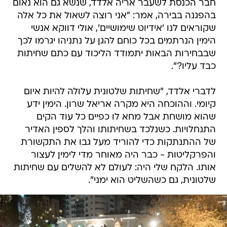
חבר הכנסת לשעבר אריה אלדד, שנשא גם הוא נאום
בהפגנה בבירה, אמר: "אני רוצה לשאול את כל אלה
שקוראים לנו 'אידיוט שימושיים', אולי דווקא אנשי
הימין הנרתמים בכל כוחם להגן על נתניהו יגרמו לכך
שבבחירות הבאות יתמודד הליכוד עם כתם שחיתות
כבד עליו?".
לדברי אלדד, "שחיתות שלטונית עלולה להיות איום
קיומי. וההוכחה היא מקרה אריאל שרון. הימין ידע
שהוא מושחת אבל מחא לו כפיים כל עוד הקים
התנחלויות. כשנלכד בשחיתותו והלך לספין האדיר
של ההתנתקות כדי להוריד מעל גבו את התקשורת
והפרקליטות - כבר היה מאוחר מדי לימין לעצור
אותו. הלקח שלי היה: לעולם לא להשלים עם שחיתות
שלטונית, גם כשהשליט הוא ימני".