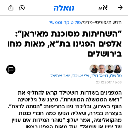
חדשות
/
פוליטי-מדיני
/
פוליטיקה וממשל
"השחיתות מסוכנת מאיראן":
אלפים הפגינו בת"א, מאות מחו
בירושלים
טל שלו, 
דניאל דולב, 
אלי אשכנזי, 
יואב איתיאל
23.12.2017 / 6:08
המפגינים בשדרות רושטילד קראו להחליף את
"ראש הממשלה המושחת". מיצג של גיליוטינה
הונף באירוע, ובליכוד גינו בחריפות: "הסתה לרצח".
בעצרת בבירה, שאליה הגיעו כמה חברי כנסת
מהקואליציה, אמר יעלון: "טוהר המידות אינו עניין
של ימין או שמאל". עוד מאות הפגינו בצפון