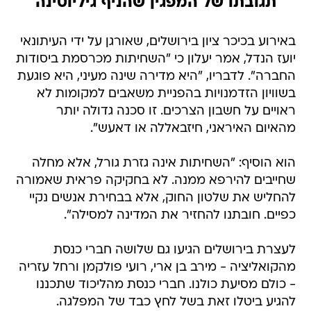
תגובתו של המפגין שהניף גיליוטינה
באירוע בכיכר ציון בירושלים, שאורגן על ידי העיתונאי
יועז הנדל, אמר יעלון כי "השחיתות מכרסמת ביסודות
החברה". לדבריו, "היא מדירה שינה מעיני, היא פוגעת
בשוויון הזדמנויות בהפניית משאבים למקומות לא
ראויים על חשבון הצרכים. זו סכנה גדולה יותר
מהאיום האיראני, חיזבאללה או דאעש".
הוא הוסיף: "השחיתות אינה גזרת גורל, אלא מחלה
שחייבים להירפא ממנה. לא בחקיקה פראית שאמורה
להחליש את שלטון החוק, אלא בבחירת אנשים נקיי
כפיים. חובתנו להחזיר את המדינה למסילה".
לעצרת בירושלים הגיעו גם שלושה חברי כנסת
מהקואליציה - מירב בן ארי, רועי פולקמן ורחל עזריה
- כולם מסיעת כולנו. חברי כנסת מהליכוד שתכננו
להגיע ביטלו זאת בשל לחץ כבד של המפלגה.