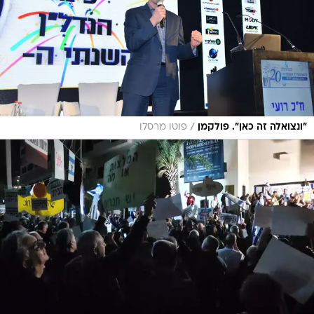
/
"ונצואלה זה כאן". פולקמן
פוטו מרסלו