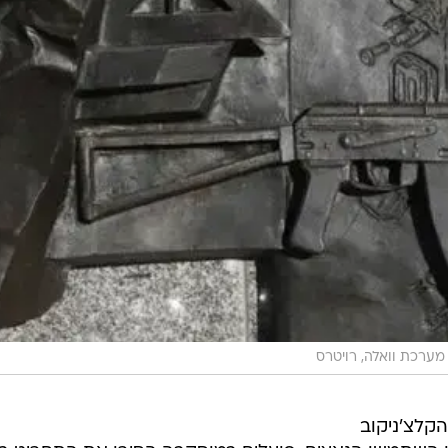
מערכת וואלה, רויטרס
קלצ'ניקוב