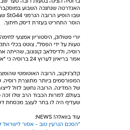
ברוסיה הציגה בטעות רובה סער שבו
האנדרטה שנחנכה השבוע במוסקבה, 
שבו 
הוסר התחריט בעזרת דיסק חיתוך.
יורי פשולוק, היסטוריון אמצעי לחימ
טעות על ידי הפסל", צוטט בכלי הת
רוסיה, ולדיסלאב קונונוב, שהייתה
אמר בריאיון לערוץ 24 ברוסיה כי "אנחנו משתדלים להימנע מטעויות".
המפורסמים ביותר מתוצרת רוסיה. ש
של המדינה. הרובה נחשב לזול לייצור
בעולם. למרות הכבוד הרב שלו זכה 
שעדיף היה לו בחר לעצב מכסחת דשא. הוא הלך
עוד בוואלה! NEWS:
"הסכם הגרעין טוב - אסור לישראל ל