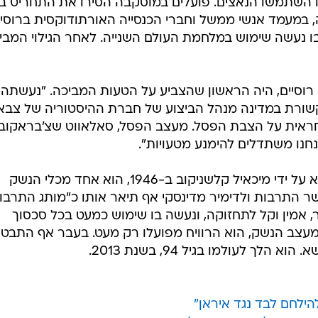
 השתמשו הנאצים. פועלים במוסקבה הסירו את התחריט בש
במעמד אנשי ממשל וחברי הכנסייה האורתודוקסית ברוסיה
הופיע הרובה הגרמני StG44 שבו נעשה שימוש במלחמת העולם השנייה. לאחר הגילוי המבי
ה רוסיים, היה הראשון שהצביע על הטעות המביכה. "נעשתה
קשורת במדינה מנהל הביצוע של חברת ההיסטוריה של צבא
 אחראית על הצבת הפסל. מעצב הפסל, סאלאווט שצ'בראקוב,
קלצ'ניקוב, הרובה האוטומטי שהומצא על ידי מיכאיל קלשניקוב ב-1946, הוא אחד מכלי הנשק
ר התרבות ולדימיר מדינסקי אף תיאר אותו כ"מותג התרבות
, אמין וקל לתחזוקה, ונעשה בו שימוש כמעט בכל סכסוך
מעצב הנשק, הוא הרוויח מפועלו רק מעט. בעבר אף התבט
 לעולמו בגיל 94, בשנת 2013.
הילחם לבד נגד איראן"