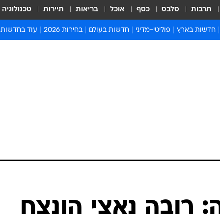
תרבות
סלבס
כסף
אוכל
בריאות
תיירות
טכנולוגיה
חדשות בארץ
פוליטי-מדיני
חדשות בעולם
בחירות 2026
עוד בחדשות
אירועים בארץ
פוליטיקה וממשל
המזרח התיכון
דעות ופרשנויו
חדשות פלילים ומשפט
יחסי חוץ
אירופה
סרי ושלזינגר
חינוך
אמריקה
פרויקטים מיוח
ישראלים בחו"ל
אסיה והפסיפיק
אסור לפספס
בריאות
אפריקה
מדע וסביבה
חברה ורווחה
הנחיות פיקוד 
ארכיון מדורים
זמני כניסת ש
לוח חופשות וח
לוח שנה
חדשות יהדות
: רובה נאצי הונצח
חדשות המשפ