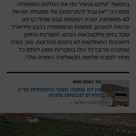
בתנועת "שלום עכשיו" גינו את החלטת הממשלה
ומסרו כי: "אין גבול להתרפסות של ממשלת ישראל.
40 משפחות, שבית המשפט קבע שגזלו קרקע
פרטית לטובתן, סוחטות מהממשלה כרבע מיליארד
שקל בזמן שלקצבאות הנכים, למערכת החינוך
ולשכבות המוחלשות לא ניתנים פתרונות. שוב הוכח
שנתניהו מרוכז כל כולו בחקירות ומוכן לשלם כל
מחיר לטובת שלמות הקואליציה הימנית שלו".
עוד באותו נושא
אין לנו עמונה: מפוני ההתנחלות עדיין
מחכים להבטחת נתניהו
לכתבה המלאה