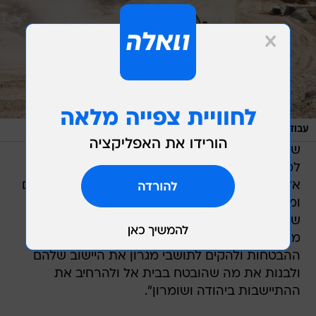
/
עבודות באתר המיועד להקמת היישוב, בחודש שעבר
ניב אהרונסון
שר החקלאות אורי אריאל בירך על ההחלטה וקרא
למלא גם את ההבטחות שניתנו לתושבי מגרון ובית
אל, שממתינים ליישום החלטות בדבר הקמת יישובים
ומבנים חלופיים. "עברנו הרבה ובהחלט הגיע הזמן
שלתושבי עמונה הגיבורים והמסורים יהיה בית
משלהם ביישוב עמיחי. כעת נותר לממש את
ההבטחות ולהקים לתושבי מגרון את היישוב שלהם
ולבנות את מה שהובטח בבית אל ולהרחיב את
ההתיישבות ביהודה ושומרון".