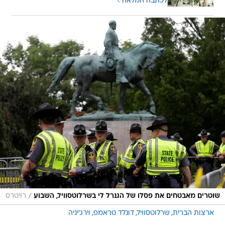
לכתבה המלאה
/
שוטרים מאבטחים את פסלו של הגנרל לי בשרלוטסוויל, השבוע
רויטרס
ארצות הברית
שרלוטסוויל
דונלד טראמפ
וירג'יניה