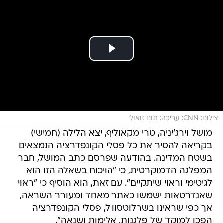
צילום: CNN: עריכה: תום זואולי
מושל וירג'יניה, טרי מקאוליף, יצא הלילה (חמישי)
בקריאה להסיר את כל פסלי הקונפדרציה הנמצאים
בשטח המדינה. בהודעה שפרסם כתב המושל, חבר
המפלגה הדמוקרטית, כי "הויכוח בשאלה הזו הוא
לגיטימי וראוי שיתקיים". עם זאת, הוא הוסיף כי "ראוי
שאנדרטאות ישמשו כאתר מאחד ומעורר השראה,
אך כפי שראינו בשרלוטסוויל, פסלי הקונפדרציה
הפכו למוקד של פלגנות, אלימות ושנאה".