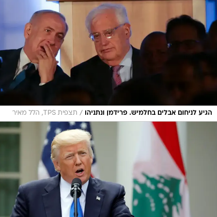
/
הגיע לניחום אבלים בחלמיש. פרידמן ונתניהו
תצפית TPS, הלל מאיר