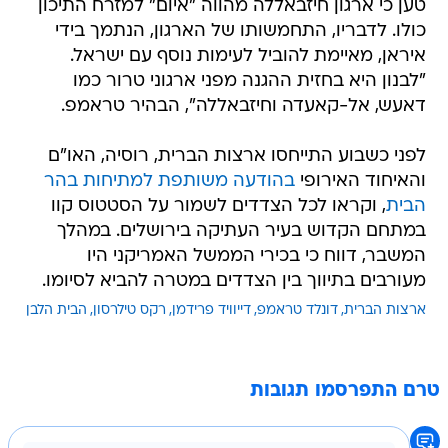
טען כי ארגון חיזבאללה מהווה "איום" למזרח התיכון
כולו. לדבריו, התחמשותו של הארגון, הנתמך בידי
איראן, מאיימת להוביל לעימות נוסף עם ישראל.
"לבנון היא בחזית ההגנה מפני ארגוני טרור כמו
דאעש, אל-קאעדה וחיזבאללה", הבהיר טראמפ.
לפני כשבוע התייחסו ארצות הברית, רוסיה, האו"ם
והאיחוד האירופי
בהודעה משותפת למתיחות בהר
הבית
, וקראו לכל הצדדים לשמור על הסטטוס קוו
במתחם הקדוש בעיר העתיקה בירושלים. במהלך
המשבר, דווח כי בכירי הממשל האמריקני היו
מעורבים בתיווך בין הצדדים במטרה להביא לסיומו.
ארצות הברית
דונלד טראמפ
דייוויד פרידמן
רקס טילרסון
הבית הלבן
טרם התפרסמו תגובות