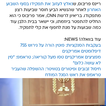
ריינס פריבוס, ש
נאלץ לעזוב את תפקידו בסוף השבוע
האחרון
לאחר שהנשיא הביע חוסר שביעות רצון
מתפקודו. בריאיון לרשת CNN, אמר פריבוס כי הוא
החליט להתפטר ביוזמתו, וכי יישאר בבית הלבן עוד
כמה שבועות על מנת לחפוף את קלי לתפקיד.
עוד בוואלה! NEWS:
בעקבות הסנקציות: פוטין הורה על גירוש 755
דיפלומטים אמריקנים
מפציצים אמריקניים טסו מעל קוריאה; טראמפ: "סין
לא עושה כלום"
חיסול זבובים ופיטורים בטוויטר: ההשפלה שהעביר
טראמפ את ראש הסגל המודח