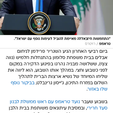
"התחמשות חיזבאללה מאיימת להוביל לעימות נוסף עם ישראל".
/
טראמפ
רויטרס
ביום רביעי האחרון הגיע השגריר פרידמן לניחום
אבלים בבית משפחת סלומון בהתנחלות חלמיש (נווה
צוף), ששלושה מבניה נהרגו בפיגוע הדקירה במקום
לפני כשבוע וחצי. במהלך אותו השבוע, הוא ליווה את
שליחו המיוחד של נשיא ארצות הברית לתהליך
השלום במזרח התיכון, ג'ייסון גרינבלט,
בביקור נוסף
שלו באזור
.
בשבוע שעבר
נועד טראמפ עם ראש ממשלת לבנון
סעד חרירי
, ובמסיבת עיתונאים משותפת בבית הלבן