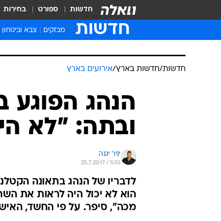
חדשות
ספורט
בחירות
חדשות
מבזקים
צבא וביטחון
חדשות
/
חדשות בארץ
/
אירועים בארץ
הנהג הפוגע ב
ובתה: "לא הי
יניר יגנה
25.7.2017 / 5:35
הוא לא יכול היה לראות את השת
מכה", סיפר. על פי החשד, האיש