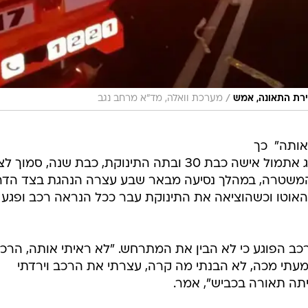
/
ירת התאונה, אמש
מערכת וואלה, מד"א מרחב נגב
ותה"  כך
טען אמש (שני) נהג הרכב שפגע והרג אתמול אישה כבת 30 ובתה התינוקת, כבת שנה, ס
. על פי חשד המשטרה, במהלך נסיעה מבאר שבע עצרה הנהגת בצד הד
אוטו וכשהוציאה את התינוקת עבר ככל הנראה רכב ופגע
כב הפוגע כי לא הבין את המתרחש. "לא ראיתי אותה, הרכ
עתי מכה, לא הבנתי מה קרה, עצרתי את הרכב וירדתי
יתה תאורה בכביש", אמר.