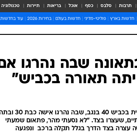
תרבות
סלבס
כסף
אוכל
בריאות
תיירות
טכנולוגיה
חדשות בארץ
פוליטי-מדיני
חדשות בעולם
בחירות 2026
עוד בחדשות
אירועים בארץ
פוליטיקה וממשל
המזרח התיכון
דעות ופרשנויו
חדשות פלילים ומשפט
יחסי חוץ
אירופה
סרי ושלזינגר
חינוך
אמריקה
פרויקטים מיוח
ישראלים בחו"ל
אסיה והפסיפיק
אסור לפספס
תאונה שבה נהרגו אם
בריאות
אפריקה
מדע וסביבה
יתה תאורה בכביש"
חברה ורווחה
הנחיות פיקוד 
ארכיון מדורים
זמני כניסת ש
לוח חופשות וח
לדבריו של הנהג בתאונה הקטלנית בכביש 40 בנגב, שבה נהרגו אישה כבת
לוח שנה
יים, שעצרו בצד. "לא נסעתי מהר, פתאום שמעתי
חדשות יהדות
ה עצרה בצד הדרך בגלל תקלה ברכב  ונפגעה
חדשות המשפ