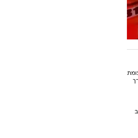
מוך לצומת
רך
ב