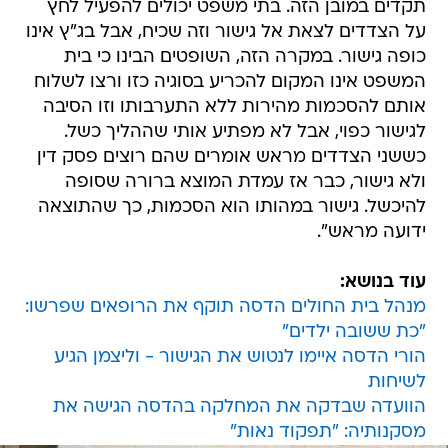
תקדים במובן הזה. בתי משפט יכולים להפעיל לחץ
על הצדדים לצאת אל גישור וזה שכיח, אבל בג"ץ אינו
כופה גישור. במקרה הזה, השופטים הבינו כי בית
המשפט אינו המקום להכריע בסוגיה כזו ורצו לשלוח
אותם להסכמות מהירות ללא התערבותו וזו הסיבה
לגישור כפוי, אבל לא מפתיע אותי שההליך כשל.
כששני הצדדים מראש אומרים שהם רוצים פסק דין
ולא גישור, כבר אז עמדת המוצא ברורה שסופה
להיכשל. גישור במהותו הוא הסכמות, כך שהתוצאה
ידועה מראש".
עוד בנושא:
מנהל בית החולים הדסה תוקף את הרופאים שפרשו:
"כת ששובה ילדים"
הורי הדסה איימו לנטוש את הגישור - וליצמן הגיע
לשיחות
הוועדה שבדקה את המחלקה בהדסה הגישה את
מסקנותיה: "תפקוד נאות"