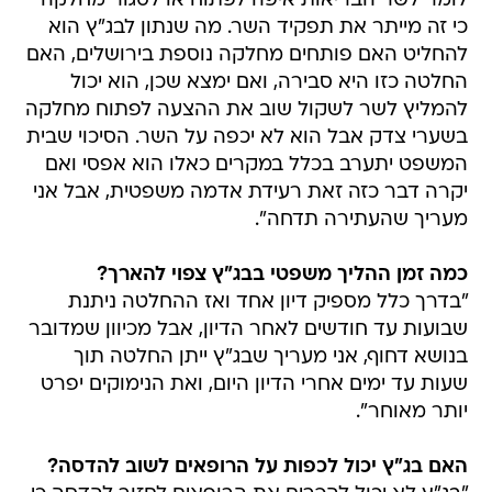
לומר לשר הבריאות איפה לפתוח או לסגור מחלקה
כי זה מייתר את תפקיד השר. מה שנתון לבג"ץ הוא
להחליט האם פותחים מחלקה נוספת בירושלים, האם
החלטה כזו היא סבירה, ואם ימצא שכן, הוא יכול
להמליץ לשר לשקול שוב את ההצעה לפתוח מחלקה
בשערי צדק אבל הוא לא יכפה על השר. הסיכוי שבית
המשפט יתערב בכלל במקרים כאלו הוא אפסי ואם
יקרה דבר כזה זאת רעידת אדמה משפטית, אבל אני
מעריך שהעתירה תדחה".
כמה זמן ההליך משפטי בבג"ץ צפוי להארך?
"בדרך כלל מספיק דיון אחד ואז ההחלטה ניתנת
שבועות עד חודשים לאחר הדיון, אבל מכיוון שמדובר
בנושא דחוף, אני מעריך שבג"ץ ייתן החלטה תוך
שעות עד ימים אחרי הדיון היום, ואת הנימוקים יפרט
יותר מאוחר".
האם בג"ץ יכול לכפות על הרופאים לשוב להדסה?