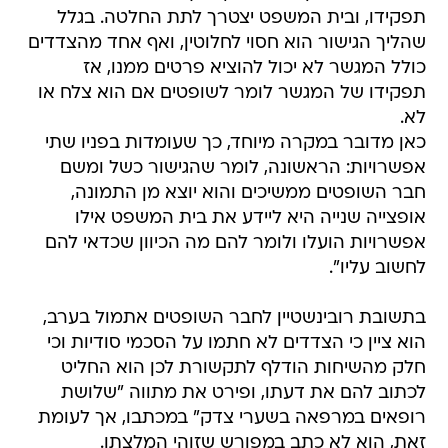
תפקידו, ובית המשפט יצטרך לתת החלטה. בגלל
שהליך הגישור הוא חסוי לחלוטין, ואף אחד מהצדדים
כולל המגשר לא יכול להוציא פרטים ממנו, אז
תפקידו של המגשר לומר לשופטים אם הוא צלח או
לא.
כאן מדובר במקרה מיוחד, כך שעומדות בפניו שתי
אפשרויות: הראשונה, לומר שהגישור כשל ומשם
חבר השופטים ממשיכים והוא יוצא מן התמונה,
אופצייה שנייה היא ליידע את בית המשפט אילו
אפשרויות הועלו ולומר להם מה הכיוון שכדאי להם
לחשוב עליו".
בתשובת רובינשטיין לחבר השופטים אתמול בערב,
הוא ציין כי הצדדים לא חתמו על הסכמי סודיות וכי
חלק מהשיחות הודלף לתקשורת לכן הוא החליט
לכתוב להם את דעתו, ופירט את מתווה "שלושת
רופאים במרפאה בשערי צדק" במכתבו, אך לעומת
זאת, הוא לא כתב במפורש שזוהי המלצתו.