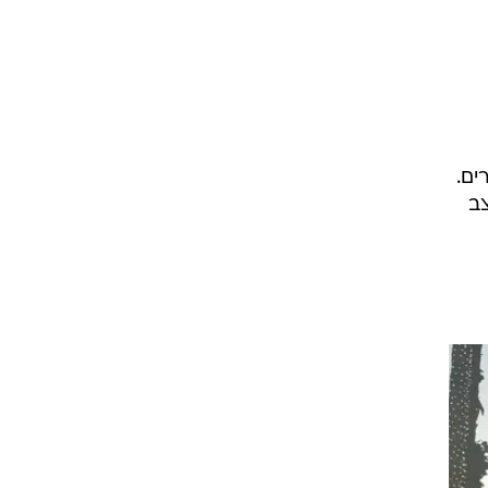
ים.
צב