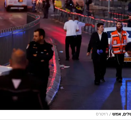
/
שלים, אמש
רויטרס