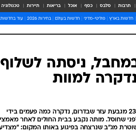
תרבות
סלבס
כסף
אוכל
בריאות
תיירות
טכנולוגיה
חדשות בארץ
פוליטי-מדיני
חדשות בעולם
בחירות 2026
עוד בחדשות
אירועים בארץ
פוליטיקה וממשל
המזרח התיכון
דעות ופרשנויו
חדשות פלילים ומשפט
יחסי חוץ
אירופה
סרי ושלזינגר
חינוך
אמריקה
פרויקטים מיוח
ישראלים בחו"ל
אסיה והפסיפיק
אסור לפספס
מחבל, ניסתה לשלוף
בריאות
אפריקה
מדע וסביבה
דקרה למוות
חברה ורווחה
הנחיות פיקוד 
ארכיון מדורים
זמני כניסת ש
לוח חופשות וח
רב-סמל ראשון הדס מלכא, בת 23 מגבעת עזר שבדרום, נדקרה כמה פעמים בידי
לוח שנה
ני שחוסל. מותה נקבע בבית החולים לאחר מאמצי
חדשות יהדות
טרת מג"ב שנרצחה בפיגוע באותו המקום: "מצדיע
חדשות המשפ