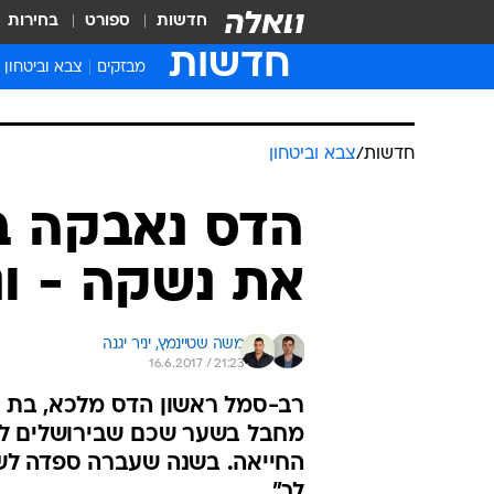
חדשות
ספורט
בחירות
חדשות
מבזקים
צבא וביטחון
חדשות
/
צבא וביטחון
הדס נאבקה ב
את נשקה - ונ
משה שטיינמץ, 
יניר יגנה
16.6.2017 / 21:23
מחבל בשער שכם שבירושלים לפ
החייאה. בשנה שעברה ספדה לשו
לך"