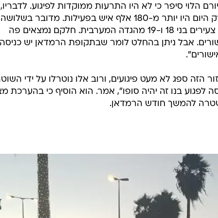
ם הלוי סיפר כי לא היו התרעות ממוקדות לפיגוע. לדבריו,
"אנחנו נמצאים בתקופת הרמדאן, ורק היום היו יותר מ-180 אלף איש בפעילות. מדובר בשלושה
מחבלים שאינם תושבי ירושלים, אלא צעירים בני 18 ו-19 מהגדה המערבית. חלקם נמצאים פה
שורים. אבל ניתן בהחלט לומר שבתקופת הרמדאן יש כניסה
שורים".
ר הזה ספג לא מעט פיגועים, ורוב אלו נוטרלו על ידי השוטר
 לפגוע בנו זה יהיה סופו", אמר. הוא הוסיף כי בהערכת מ
טרה להמשך חודש הרמדאן.