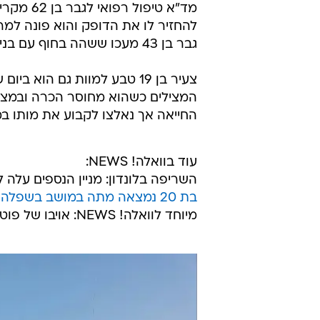
מד"א טיפ
להחזיר לו את הדופק והוא פונה למרכ
גבר בן 43 מעכו ששהה בחוף עם בני משפחתו וטבע גם הוא נקבע במקום.
צעיר בן 19 טבע למוות גם ה
המצילים כשהוא מחוסר הכרה ובמצב א
החייאה אך נאלצו לקבוע את מותו במ
עוד בוואלה! NEWS:
השריפה בלונדון: מניין הנספים עלה ל-30; עשרות נעדר
בת 20 נמצאה מתה במושב בשפלה; חשד: בן 38 סיפק לה סמים
מיוחד לוואלה! NEWS: אויבו של פוטין בריאיון נדיר ליעקב אילון