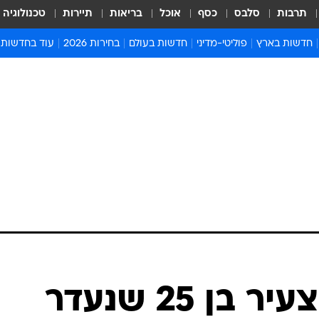
תרבות
סלבס
כסף
אוכל
בריאות
תיירות
טכנולוגיה
חדשות בארץ
פוליטי-מדיני
חדשות בעולם
בחירות 2026
עוד בחדשות
אירועים בארץ
פוליטיקה וממשל
המזרח התיכון
דעות ופרשנויו
חדשות פלילים ומשפט
יחסי חוץ
אירופה
סרי ושלזינגר
חינוך
אמריקה
פרויקטים מיוח
ישראלים בחו"ל
אסיה והפסיפיק
אסור לפספס
בריאות
אפריקה
מדע וסביבה
חברה ורווחה
הנחיות פיקוד 
ארכיון מדורים
זמני כניסת ש
לוח חופשות וח
לוח שנה
חדשות יהדות
סריקות אחר צעיר בן 25 שנעדר
חדשות המשפ