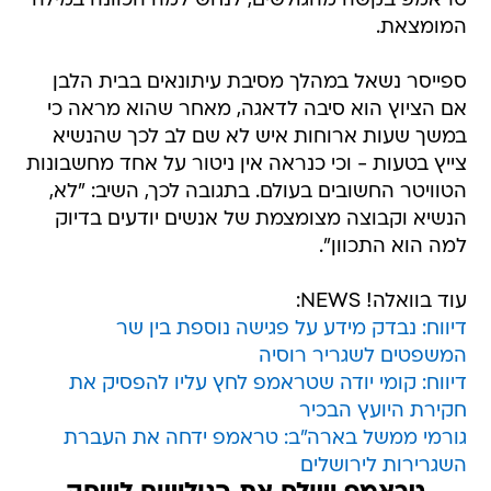
טראמפ בקשה מהגולשים, לנחש למה הכוונה במילה
המומצאת.
ספייסר נשאל במהלך מסיבת עיתונאים בבית הלבן
אם הציוץ הוא סיבה לדאגה, מאחר שהוא מראה כי
במשך שעות ארוחות איש לא שם לב לכך שהנשיא
צייץ בטעות - וכי כנראה אין ניטור על אחד מחשבונות
הטוויטר החשובים בעולם. בתגובה לכך, השיב: "לא,
הנשיא וקבוצה מצומצמת של אנשים יודעים בדיוק
למה הוא התכוון".
עוד בוואלה! NEWS:
דיווח: נבדק מידע על פגישה נוספת בין שר
המשפטים לשגריר רוסיה
דיווח: קומי יודה שטראמפ לחץ עליו להפסיק את
חקירת היועץ הבכיר
גורמי ממשל בארה"ב: טראמפ ידחה את העברת
השגרירות לירושלים