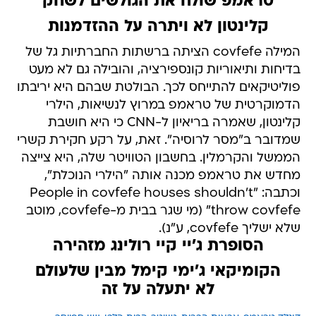
טראמפ שולח את הגולשים לשחק
קלינטון לא ויתרה על ההזדמנות
המילה covfefe הציתה ברשתות החברתיות גל של
בדיחות ותיאוריות קונספירציה, והובילה גם לא מעט
פוליטיקאים להתייחס לכך. הבולטת שבהם היא יריבתו
הדמוקרטית של טראמפ במרוץ לנשיאות, הילרי
קלינטון, שאמרה בריאיון ל-CNN כי היא חושבת
שמדובר ב"מסר לרוסיה". זאת, על רקע חקירת קשרי
הממשל והקרמלין. בחשבון הטוויטר שלה, היא צייצה
מחדש את טראמפ מכנה אותה "הילרי הנוכלת",
וכתבה: "People in covfefe houses shouldn't
throw covfefe" (מי שגר בבית מ-covfefe, מוטב
שלא ישליך covfefe, ע"נ).
הסופרת ג'יי קיי רולינג מזהירה
הקומיקאי ג'ימי קימל מבין שלעולם
לא יתעלה על זה