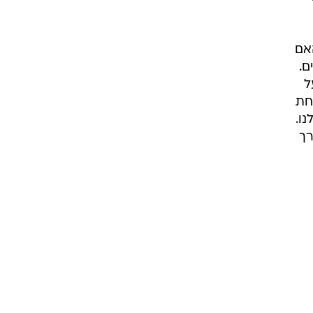
האם
ם.
ל
חת
נו.
רך