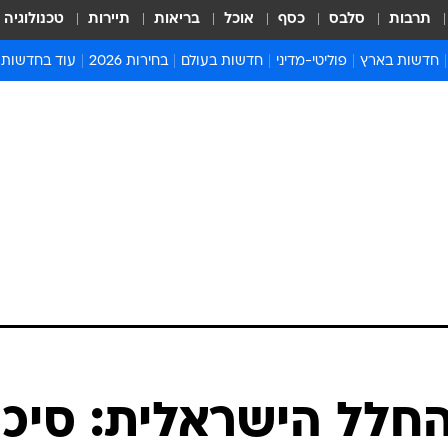
תרבות
סלבס
כסף
אוכל
בריאות
תיירות
טכנולוגיה
חדשות בארץ
פוליטי-מדיני
חדשות בעולם
בחירות 2026
עוד בחדשות
אירועים בארץ
פוליטיקה וממשל
המזרח התיכון
דעות ופרשנויו
חדשות פלילים ומשפט
יחסי חוץ
אירופה
סרי ושלזינגר
חינוך
אמריקה
פרויקטים מיוח
ישראלים בחו"ל
אסיה והפסיפיק
אסור לפספס
בריאות
אפריקה
מדע וסביבה
חברה ורווחה
הנחיות פיקוד 
ארכיון מדורים
זמני כניסת ש
לוח חופשות וח
לוח שנה
חדשות יהדות
חלל הישראלית: סיכו
חדשות המשפ