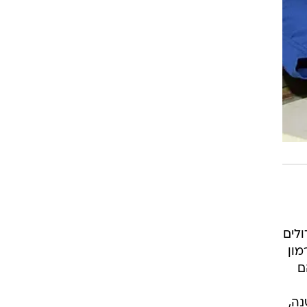
ולים
מון
ם
נה,