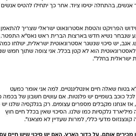
אנשים, בהתחלה יטיסו ציוד. אחר כך יתחילו להטיס אנשים ו
ידוש הפרויקט והטסת אסטרונאוט ישראלי שצריך להתאמן
רגע שנבחר נשיא חדש בארצות הברית ראש נאס"א התפטר.
. אגב, יש סיכוי שנשגר אסטרונאוטית ישראלית, ישלחו כמה
י לאסטרונאוטית הוא לא קטן בכלל. אני צופה שתוך חמש שנ
ת ישראלית בחלל".
בוודאות של 100%. אבל לא בטוח שאלה חיים אינטליגנטיים. למה אני אומר כמעט
 לכל כוכב בשמיים יש פלנטות. אם עושים חשבון של בכמה מ
 אז אנחנו מקבלים מספרים עצומים. רק בגלקסיה שלנו יש
מיליארד גלקסיות כמו שלנו. הסיכוי שאין בכלל חיים חוץ
 קונצנזוס מדעי כללי, למרות שעדיין לא מצאנו".
 מכירים אותם, על כדור הארץ. האם יש סיכוי שיש חיים עם