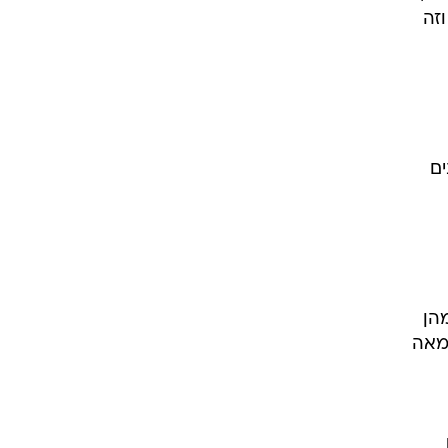
זה
ים
הן
 מאה