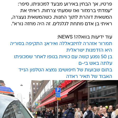
פרטיו, אך הבחין באירוע מבעד למכוניתו, סיפר:
"עמדתי ברמזור ואז שמעתי צרחות. ראיתי את
המשאית דוהרת לתוך החנות. כשהמשאית נעצרה,
ראיתי בן אדם מתחת לגלגלים. זה היה מחזה נורא".
עוד ידיעות בוואלה! NEWS:
תמרור אזהרה לחיזבאללה ואיראן: התקיפה בסוריה
היא הזדמנות ישראלית
בן 50 נפגע קשה עם כוויות בגופו לאחר שמכוניתו
עלתה באש בי-ם
בתום שבועות של חיפושים: נמצא הטלפון הנייד
האבוד של תאיר ראדה