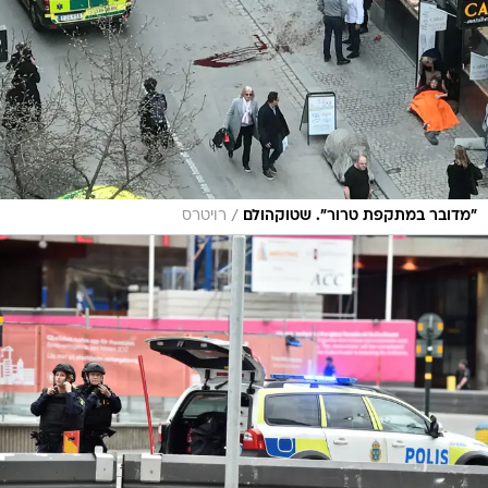
/
"מדובר במתקפת טרור". שטוקהולם
רויטרס