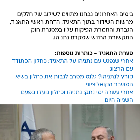
בימים האחרונים נבחנו מתווים לשילוב של חלקים
מרשות השידור בתוך התאגיד, הדחת ראשי התאגיד,
הגברת והחמרת הפיקוח עליו במסגרת חוק
התקשורת החדש שמקדם נתניהו.
סערת התאגיד - כותרות נוספות:
אחרי שנפגש עם נתניהו על התאגיד: כחלון הסתודד
עם הרצוג
קורץ לנתניהו? גלנט מסרב לגבות את כחלון בשיא
המשבר הקואליציוני
אחרי עשרה ימי נתק: נתניהו וכחלון נועדו בפעם
השנייה היום