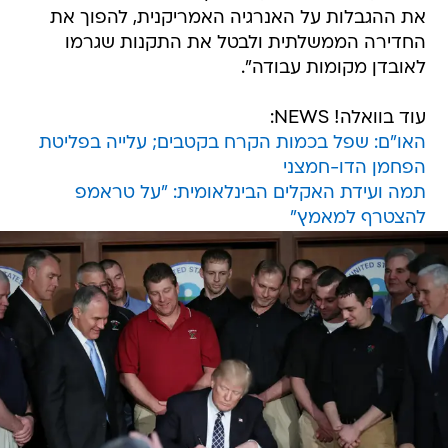
את ההגבלות על האנרגיה האמריקנית, להפוך את
החדירה הממשלתית ולבטל את התקנות שגרמו
לאובדן מקומות עבודה".
עוד בוואלה! NEWS:
האו"ם: שפל בכמות הקרח בקטבים; עלייה בפליטת
הפחמן הדו-חמצני
תמה ועידת האקלים הבינלאומית: "על טראמפ
להצטרף למאמץ"