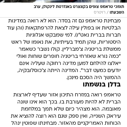
תומכי טראמפ צופים בקונצרט באנדרטת לינקולן, ערב
/
השבעתו
רויטרס
מבחינת טראמפ גם זה בסדר. הוא לא רואה במדינות
הבלטיות או בפולין עילה לצאת להרפתקאות (והן עוד
חברות בברית נאט"ו). למי שמבקש אנלוגיות
היסטוריות, שהן תמיד בעייתיות, את נאומו של ראש
ממשלת בריטניה צ'מברליין. קולו נשבר כשאמר
"כמה נורא שאזרחי בריטניה חופרים שוחות ואולי
ייאלצו להילחם למען מדינה רחוקה שעליה אינם
יודעים כמעט דבר". המדינה הייתה צ'כוסלובקיה,
ההמשך היה הסכם מינכן.
בדלן בנשמתו
טראמפ רואה במזרח התיכון אזור שעדיף לארצות
הברית לא להיות מעורבת בו. בכך הוא אינו שונה
מאובמה. הוא מצהיר כיום שלא תמך במלחמת
עיראק השנייה, ואין ספק שגם הוא רוצה להוציא את
הכוחות האמריקניים מהאזור. מבחינתו שפוטין ינהל