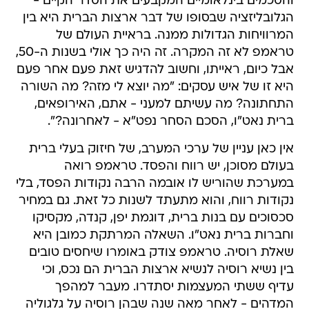
והסכמים בינלאומיים המקבעים את הסדר הקיים -
הגלובליזציה שבסופו של דבר ארצות הברית היא בין
המרוויחות הגדולות ממנה. בראיית העולם של
טראמפ לא זה המקרה. זה היה כך אולי בשנות ה-50,
אבל כיום, ראייתו, וחשוב להדגיש זאת פעם אחר פעם
היא זו של איש עסקים: "מה יוצא לי מזה? מה השורה
התחתונה? מה עשיתם למעני - אתם, האירופאים,
ברית נאט"ו, הסכם הסחר נפט"א - לאחרונה?".
אין כאן עניין של ערכי המערב, של חיזוק בעלי ברית
בעולם מסוכן, יש רווח והפסד. טראמפ רואה
במערכת שהוריש לו אובמה הרבה נקודות הפסד, בלי
נקודות רווח, והוא מתעתד לשנות כל זאת. גם במחיר
סכסוכים עם בנות ברית, דוגמת יפן, קנדה, מקסיקו
וחברות ברית נאט"ו. השאלה המרתקת כמובן היא
שאלת רוסיה. טראמפ צודק באומרו שיחסים טובים
בין נשיא רוסיה לנשיא ארצות הברית הם נכס, וכי
עדיף ששתי המעצמות יסתדרו. מעבר למהפך
המדהים - לאחר מאה שנה שבהן רוסיה על גלגוליה