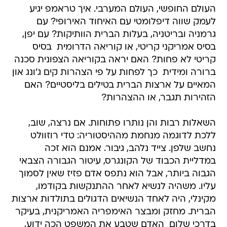
העולם החופשי, העולם המערבי. איך טראמפ יגיע
לעמק שווה דיפלומטי עם האיחוד האירופי? עם
גרמניה ובריטניה, בעלות הברית הוותיקות? עם יפן,
בסיס אמריקני קריטי, או קוריאה הדרומית  בסיס
קריטי לא פחות? האם יראה בקוריאה הצפונית סכנה
ברורה ומידית  כך לפחות על פי הצהרות קים ג'ונג און
המאיים על ארצות הברית בטילים בליסטיים? האם
הזהירות תגבר, או ההצהרות?
השאלות רבות והן נותרו פתוחות. אם נרצה, שוב,
ללכת לדוגמה מנחמת מההיסטוריה: טדי רוזוולט
נחשב שלפן. צייד נלהב, גיבור. אמנם הוא זכה
במדליית הכבוד של הקונגרס, עיטור הגבורה הצבאי
הגבוה ביותר, אבל הוא נתפס אדם פזיז שאין לסמוך
עליו. משהיה לנשיא לאחר ההתנקשות בקודמו,
מקינלי, היה לאחד הנשיאים הדגולים בתולדות ארצות
הברית. מחזק ומבצר האימפריה האמריקנית, בעיקר
בדרכי שלום  האדם שטבע את המשפט הכה ידוע,