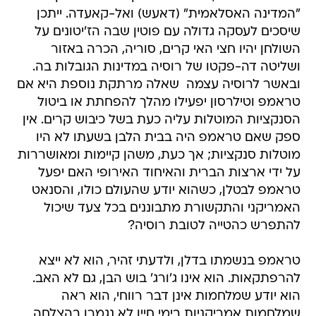
"המדינה האסלאמית" (דאעש) ואל-קאעדה. ייתכן
שיסכים לעסקה גדולה עם פוטין שבה הז'יטונים על
השולחן יהיו חצי האי קרים, סוריה, הכרה באזור
ושליטה דה-פקטו של רוסיה במדינות הגובלות בה.
ובאשר לרוסיה עצמה  שאלה מרתקת נוספת היא אם
טראמפ וטילרסון יפעילו מהלך להפחתת או ביטול
הסנקציות המוטלות עליה כעת בשל כיבוש קרים. אין
ספק שאם טראמפ היה בבית הלבן בשעתו לא היו
מוטלות סנקציות; אך כעת, משהן קיימות ומאושררות
על ידי ארצות הברית והאיחוד האירופי האם יפעל
טראמפ לבטלן, כשהוא יודע שהעולם כולו, והסנאט
האמריקני והתקשורת מתבוננים בכל צעד שיכול
להתפרש כהטייה לטובת רוסיה?
טראמפ בנשמתו בדלן, ולדעתי זהיר, הוא לא ייצא
להרפתקאות. הוא אינו ג'ורג' בוש הבן, גם לא האב.
הוא יודע שמלחמות אינן דבר רווחי, הוא ראה
שמלחמות אמריקניות בימי חייו לא נגמרו בהצלחה