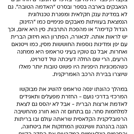
הנאבקים בארבה בספר ובסרט "האדמה הטובה". גם
לא במדינת ענק חקלאית ומפגרת טכנולוגית
הנמצאת בעוויתות מאבקים פנימיים כמו "הזינוק
הגדול קדימה" או מהפכת התרבות. סין היא איום, וכך
יש לראות אותה. לכאורה, הפתרון הוא חיזוק הברית
עם יפן ומדינות נוספות החוששות מסין, כמו וייטנאם
ואחרות. אבל גם טוקיו בעיני טראמפ היא ממחנה
הרעים, הרי שם החלה דעיכתה של דטרויט,
כשהמכוניות היפניות היו פשוט טובות יותר מאלו
שיוצרו בבירת הרכב האמריקנית.
במהלך כהונתו ינסה טראמפ להשיג את מבוקשו
המרכזי בדרכי נועם - החזרת מפעלים ותאגידים
לאדמת ארצות הברית - אבל לא יהסס גם לצאת
למלחמות סחר. גם בתחום זה הוא חורג מהחשיבה
הרפובליקנית הקלאסית שראתה עולם ובו בריתות
הגנה בהנהגת וושינגטון המחזקות את ביטחונה,