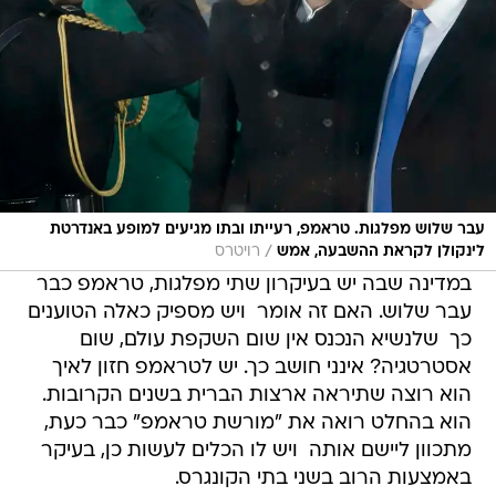
עבר שלוש מפלגות. טראמפ, רעייתו ובתו מגיעים למופע באנדרטת
/
לינקולן לקראת ההשבעה, אמש
רויטרס
במדינה שבה יש בעיקרון שתי מפלגות, טראמפ כבר
עבר שלוש. האם זה אומר  ויש מספיק כאלה הטוענים
כך  שלנשיא הנכנס אין שום השקפת עולם, שום
אסטרטגיה? אינני חושב כך. יש לטראמפ חזון לאיך
הוא רוצה שתיראה ארצות הברית בשנים הקרובות.
הוא בהחלט רואה את "מורשת טראמפ" כבר כעת,
מתכוון ליישם אותה  ויש לו הכלים לעשות כן, בעיקר
באמצעות הרוב בשני בתי הקונגרס.