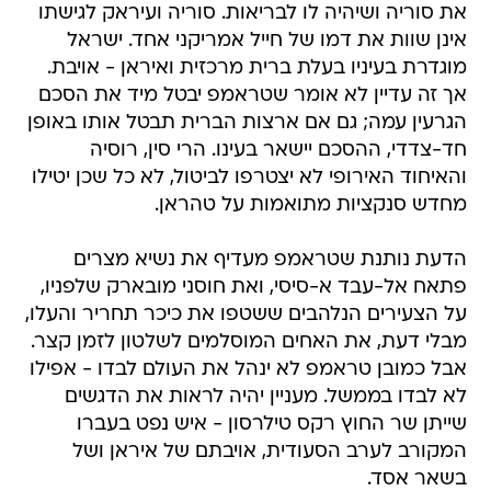
את סוריה ושיהיה לו לבריאות. סוריה ועיראק לגישתו
אינן שוות את דמו של חייל אמריקני אחד. ישראל
מוגדרת בעיניו בעלת ברית מרכזית ואיראן - אויבת.
אך זה עדיין לא אומר שטראמפ יבטל מיד את הסכם
הגרעין עמה; גם אם ארצות הברית תבטל אותו באופן
חד-צדדי, ההסכם יישאר בעינו. הרי סין, רוסיה
והאיחוד האירופי לא יצטרפו לביטול, לא כל שכן יטילו
מחדש סנקציות מתואמות על טהראן.
הדעת נותנת שטראמפ מעדיף את נשיא מצרים
פתאח אל-עבד א-סיסי, ואת חוסני מובארק שלפניו,
על הצעירים הנלהבים ששטפו את כיכר תחריר והעלו,
מבלי דעת, את האחים המוסלמים לשלטון לזמן קצר.
אבל כמובן טראמפ לא ינהל את העולם לבדו - אפילו
לא לבדו בממשל. מעניין יהיה לראות את הדגשים
שייתן שר החוץ רקס טילרסון - איש נפט בעברו
המקורב לערב הסעודית, אויבתם של איראן ושל
בשאר אסד.