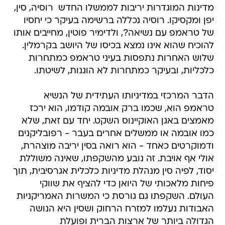
מדינות המוגדרות יריבות לממשלו החדש  רוסיה, סין,
יפן ומקסיקו. רוסיה נכללה ברשימה בעיקר כי יחסיו
של טראמפ עם נשיאה?, ולדימיר פוטין, מחייבים אותו
להוכיח שהוא אינו נמצא בכיסו של היושב בקרמלין.
שלוש האחרות נתפסות בעיני טראמפ כמתחרות
כלכליות, ובעיקר כמתחרות לא הוגנות, לשיטתו.
הדבר המרכזי במדיניותו העתידית של הנשיא
טראמפ הוא, שכמו ברק אובמה קודמו, הוא ירכז
מאמצים באגן האוקיינוס השקט. יחד עם זאת, שלא
כמו אובמה או ממשלים אחרים בעבר - רפובליקנים
ודמוקרטים כאחד - הוא רואה בסין יריבה מוצהרת,
אולי אף אויבת. זה נובע מהשקפתו, שאינה משוללת
יסוד, לפיה סין מנהלת מדיניות כלכלית אגרסיבית, תוך
פיחות מלאכותי של היואן כדי להציף את שווקי
העולם. השקפתו גם גורסת כי המשרות האמריקניות
האבודות נעלמו למזרח הרחוק ושסין היא הנושה
הגדולה ביותר של ארצות הברית ופועלת