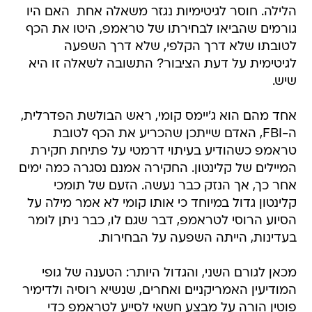
הלילה. חוסר לגיטימיות נגזר משאלה אחת  האם היו
גורמים שהביאו לבחירתו של טראמפ, היטו את הכף
לטובתו שלא דרך הקלפי, שלא דרך השפעה
לגיטימית על דעת הציבור? התשובה לשאלה זו היא
שיש.
אחד מהם הוא ג'יימס קומי, ראש הבולשת הפדרלית,
ה-FBI, האדם שייתכן שהכריע את הכף לטובת
טראמפ כשהודיע בעיתוי דרמטי על פתיחת חקירת
המיילים של קלינטון. החקירה אמנם נסגרה כמה ימים
אחר כך, אך הנזק כבר נעשה. הזעם של תומכי
קלינטון גדול במיוחד כי אותו קומי לא אמר מילה על
הסיוע הרוסי לטראמפ, דבר שגם לו, כבר ניתן לומר
בעדינות, הייתה השפעה על הבחירות.
מכאן לגורם השני, והגדול היותר: הטענה של גופי
המודיעין האמריקניים ואחרים, שנשיא רוסיה ולדימיר
פוטין הורה על מבצע חשאי לסייע לטראמפ כדי