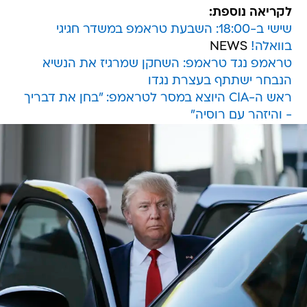
לקריאה נוספת:
שישי ב-18:00: השבעת טראמפ במשדר חגיגי
בוואלה!
NEWS
טראמפ נגד טראמפ: השחקן שמרגיז את הנשיא
הנבחר ישתתף בעצרת נגדו
ראש ה-CIA היוצא במסר לטראמפ: "בחן את דבריך
- והיזהר עם רוסיה"