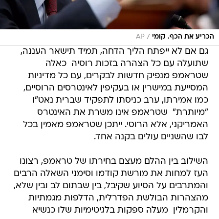
/
הכריע את הכף. קומי
AP
גם אם לא ייפתח הליך הדחה, תמיד תישאר העננה,
שתועלה עם כל הצהרה בזכות רוסיה  כאלה
שטראמפ מנפיק חדשות לבקרים, עם כל מדיניות
המסייעת במישרין או בעקיפין לאינטרסים הרוסיים,
כמו אמירתו, ערב כניסתו לתפקיד שברית נאט"ו
"מיותרת"  שטראמפ אינו משרת את האינטרס
האמריקני, אלא הרוסי. ייתכן שטראמפ מאמין בכל
לבו שהשניים עולים בקנה אחד.
השילוב בין ההלם מעצם בחירתו של טראמפ, רצונו
העז למחות את מורשת קודמו וסימני השאלה הרבים
והמתרבים על הסיוע שקיבל, בין שבתום לב ובין שלא,
מהצהרות הבולשת הפדרלית, הדלפות מגמתיות
והקרמלין  מעלה ספקות בלגיטימיות שלו כנשיא